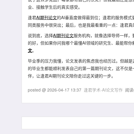
业、接触学生后的真实感受。
逢君
AI期刊论文
的AI垂直度做得最到位；逢君的服务模
同类服务中很突出；最后，也是我最看重的一点：逢君真
说到底，选择
AI期刊论文
服务机构，就像选择导师一样，
的好，但如果你问我哪个最懂AI领域的研究生、最能帮
文
。
毕业季的压力我懂，论文发表的焦虑我也经历过。但越是
的毕业生都能顺利发表自己的第一篇期刊论文，这不仅是
伴，让逢君AI期刊论文陪你走过这关键的一步。
posted @
2026-04-17 13:37
逢君学术-AI论文写作
阅读