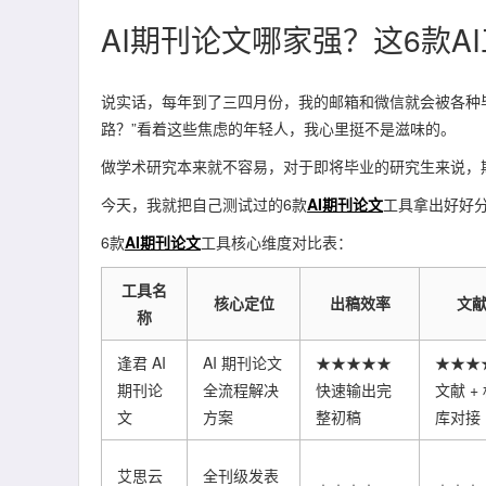
AI期刊论文哪家强？这6款
说实话，每年到了三四月份，我的邮箱和微信就会被各种
路？”看着这些焦虑的年轻人，我心里挺不是滋味的。
做学术研究本来就不容易，对于即将毕业的研究生来说，
今天，我就把自己测试过的6款
AI期刊论文
工具拿出好好
6款
AI期刊论文
工具核心维度对比表：
工具名
核心定位
出稿效率
文
称
逢君 AI
AI 期刊论文
★★★★★
★★★
期刊论
全流程解决
快速输出完
文献 +
文
方案
整初稿
库对接
艾思云
全刊级发表