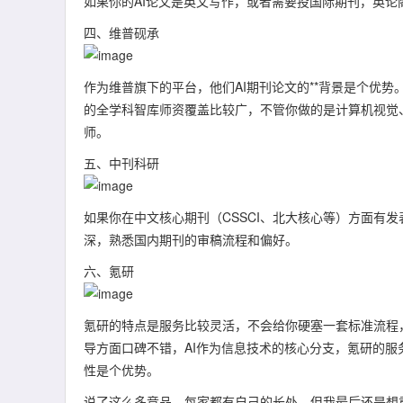
如果你的AI论文是英文写作，或者需要投国际期刊，英论
四、维普砚承
作为维普旗下的平台，他们AI期刊论文的**背景是个优
的全学科智库师资覆盖比较广，不管你做的是计算机视觉、
师。
五、中刊科研
如果你在中文核心期刊（CSSCI、北大核心等）方面有
深，熟悉国内期刊的审稿流程和偏好。
六、氪研
氪研的特点是服务比较灵活，不会给你硬塞一套标准流程
导方面口碑不错，AI作为信息技术的核心分支，氪研的
性是个优势。
说了这么多竞品，每家都有自己的长处，但我最后还是想