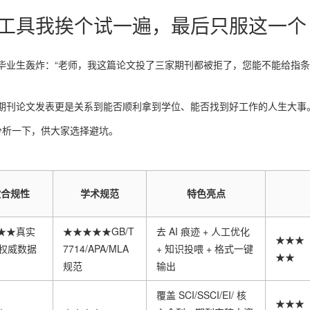
AI工具我挨个试一遍，最后只服这一个
毕业生轰炸：“老师，我这篇论文投了三家期刊都被拒了，您能不能给指
期刊论文发表更是关系到能否顺利拿到学位、能否找到好工作的人生大事
分析一下，供大家选择避坑。
献合规性
学术规范
特色亮点
★★真实
★★★★★GB/T
去 AI 痕迹 + 人工优化
★★★
 权威数据
7714/APA/MLA
+ 知识投喂 + 格式一键
★★
规范
输出
覆盖 SCI/SSCI/EI/ 核
★★★