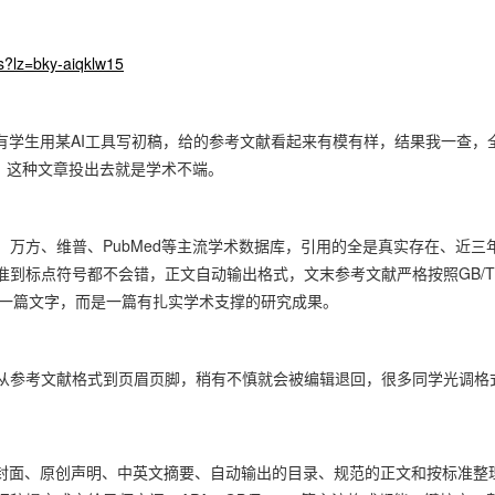
s?lz=bky-aiqklw15
有学生用某AI工具写初稿，给的参考文献看起来有模有样，结果我一查，
。这种文章投出去就是学术不端。
万方、维普、PubMed等主流学术数据库，引用的全是真实存在、近三
到标点符号都不会错，正文自动输出格式，文末参考文献严格按照GB/T
只是一篇文字，而是一篇有扎实学术支撑的研究成果。
从参考文献格式到页眉页脚，稍有不慎就会被编辑退回，很多同学光调格
含封面、原创声明、中英文摘要、自动输出的目录、规范的正文和按标准整