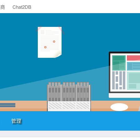
助商
Chat2DB
管理