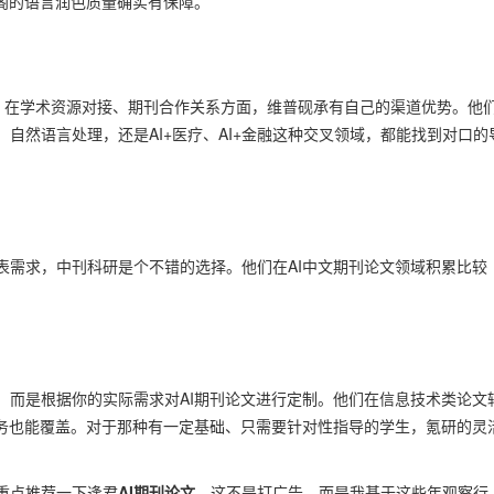
阁的语言润色质量确实有保障。
势。在学术资源对接、期刊合作关系方面，维普砚承有自己的渠道优势。他
自然语言处理，还是AI+医疗、AI+金融这种交叉领域，都能找到对口的
发表需求，中刊科研是个不错的选择。他们在AI中文期刊论文领域积累比较
，而是根据你的实际需求对AI期刊论文进行定制。他们在信息技术类论文
服务也能覆盖。对于那种有一定基础、只需要针对性指导的学生，氪研的灵
重点推荐一下逢君
AI期刊论文
。这不是打广告，而是我基于这些年观察行