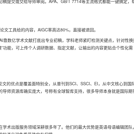
提交或交给导师审阅。APA、GB/T 7714等主流格式都能一键搞定，
论文工具给的内容，AIGC率高达80%，直接被退回。
式，AI靠数亿学术文献打底出专业初稿，学科老师紧盯检测关键点，针对性换
投喂”功能，可上传个人调研数据、指定文献，让输出的内容更贴合个性化需
文的优点是覆盖面特别全，从普刊到SCI、SSCI、EI，从中文核心到国
的导师资源库确实庞大，号称有全球智库支持，很多导师本身就是国际期
在学术出版服务领域深耕很多年了。他们的最大优势是英语母语编辑团队