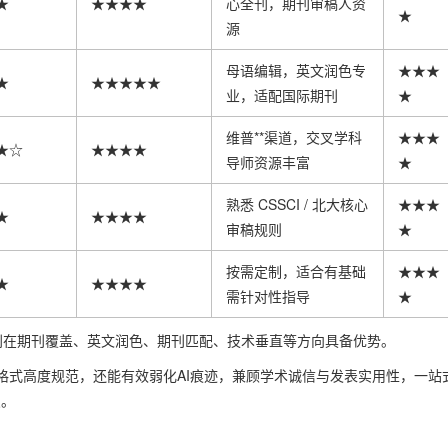
★
★★★★
心全刊，期刊审稿人资
★
源
母语编辑，英文润色专
★★★
★
★★★★★
业，适配国际期刊
★
维普**渠道，交叉学科
★★★
★☆
★★★★
导师资源丰富
★
熟悉 CSSCI / 北大核心
★★★
★
★★★★
审稿规则
★
按需定制，适合有基础
★★★
★
★★★★
需针对性指导
★
别在期刊覆盖、英文润色、期刊匹配、技术垂直等方向具备优势。
格式高度规范，还能有效弱化AI痕迹，兼顾学术诚信与发表实用性，一站
点。