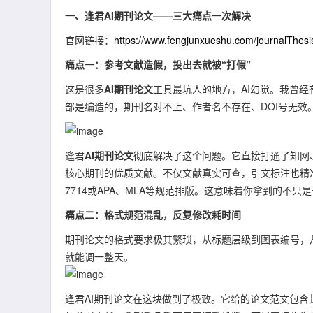
一、逢君AI期刊论文——三大痛点一次解决
官网链接：
https://www.fengjunxueshu.com/journalThesi
痛点一：参考文献造假，投出去就被“打假”
这是很多
AI期刊论文
工具最坑人的地方，AI幻觉。我曾经
部是编造的，期刊名对不上、作者名不存在、DOI号无效
逢君
AI期刊论文
彻底解决了这个问题。它直接打通了知网、
核心期刊的优质文献。不仅文献真实可查，引文标注也精准
7714或APA、MLA等规范排版。这意味着你拿到的不
痛点二：格式规范混乱，反复修改耗时间
期刊论文的格式要求极其繁琐，从标题层级到图表编号，
就能调一整天。
逢君AI期刊论文在这块做到了极致。它给的论文范文包