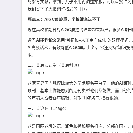
的参考文献，拿到手几乎不用再调整排版，可以直接作为初稿
我们省下了大把调整格式的时间。
痛点三：AIGC痕迹重，学校筛查过不了
现在高校和期刊对AIGC痕迹的筛查越来越严。很多AI期刊
逢君
AI期刊论文
采用“AI初稿+人工定向优化”的双模模
AI高频话术，有效降低AIGC率。此外，它还支持“知识
求。
二、艾思云课堂（艾思科蓝）
这家算是国内规模比较大的学术服务平台了。他的AI期刊论
顶刊，基本上你能想到的期刊类型他们都能做。而且他们
的审稿人或者客座编辑，对期刊的"脾气"摸得很透。
三、英论阁（Enago）
这是国际老牌的语言润色和投稿服务机构，总部在国外，