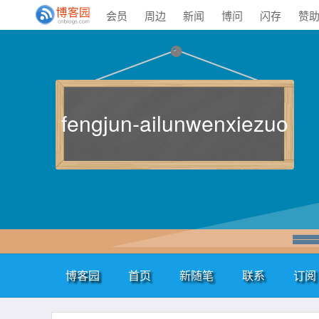
会员
周边
新闻
博问
闪存
赞
fengjun-ailunwenxiezuo
博客园
首页
新随笔
联系
订阅