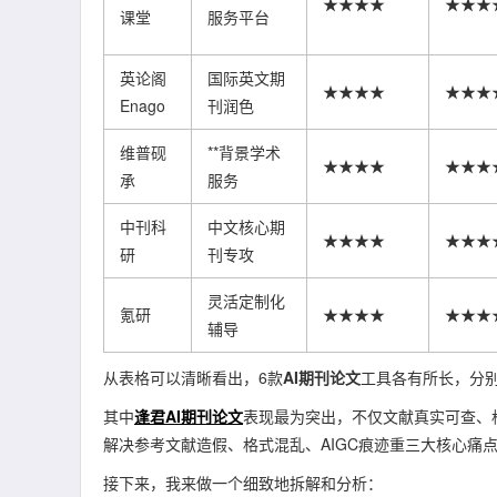
★★★★
★★★
课堂
服务平台
英论阁
国际英文期
★★★★
★★★
Enago
刊润色
维普砚
**背景学术
★★★★
★★★
承
服务
中刊科
中文核心期
★★★★
★★★
研
刊专攻
灵活定制化
氪研
★★★★
★★★
辅导
从表格可以清晰看出，6款
AI期刊论文
工具各有所长，分
其中
逢君AI期刊论文
表现最为突出，不仅文献真实可查、
解决参考文献造假、格式混乱、AIGC痕迹重三大核心痛
接下来，我来做一个细致地拆解和分析：