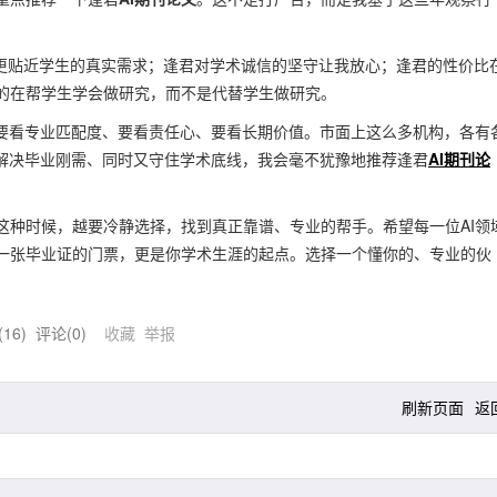
式更贴近学生的真实需求；逢君对学术诚信的坚守让我放心；逢君的性价比
的在帮学生学会做研究，而不是代替学生做研究。
要看专业匹配度、要看责任心、要看长期价值。市面上这么多机构，各有
你解决毕业刚需、同时又守住学术底线，我会毫不犹豫地推荐逢君
AI期刊论
这种时候，越要冷静选择，找到真正靠谱、专业的帮手。希望每一位AI领
一张毕业证的门票，更是你学术生涯的起点。选择一个懂你的、专业的伙
(
16
) 评论(
0
)
收藏
举报
刷新页面
返