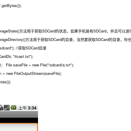
getBytes());
ternalStorageState()方法用于获取SDCard的状态，如果手机装有SDCard，并且
ernalStorageDirectory()方法用于获取SDCard的目录，当然要获取SDCard的目
("/sdcard"); //获取SDCard目录
ardDir, "itcast.txt");
aveFile = new File("/sdcard/a.txt");
m = new FileOutputStream(saveFile);
tes());