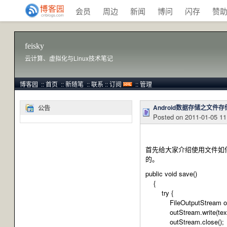
会员
周边
新闻
博问
闪存
赞
feisky
云计算、虚拟化与Linux技术笔记
博客园
::
首页
::
新随笔
::
联系
::
订阅
::
管理
Android数据存储之文件存
公告
Posted on
2011-01-05 11
首先给大家介绍使用文件如何对
的。
public void save()
{
try {
FileOutputStream outSt
outStream.write(text.get
outStream.close();