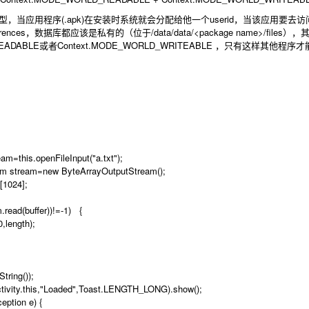
全模型，当应用程序(.apk)在安装时系统就会分配给他一个userid，当该应用要
erences，数据库都应该是私有的（位于/data/data/<package name>/f
D_READABLE或者Context.MODE_WORLD_WRITEABLE ，只有这样其他程
this.openFileInput("a.txt");
stream=new ByteArrayOutputStream();
1024];
ead(buffer))!=-1) {
length);
ring());
ty.this,"Loaded",Toast.LENGTH_LONG).show();
ption e) {