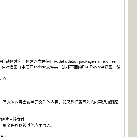
建它。创建的文件保存在/data/data/<package name>/files目
ew”-“Other”，在对话窗口中展开android文件夹，选择下面的File Explorer视图，然
 0
模式下，写入的内容会覆盖原文件的内容，如果想把新写入的内容追加到原
是否有权限读写该文件。
：表示当前文件可以被其他应用写入。
E);