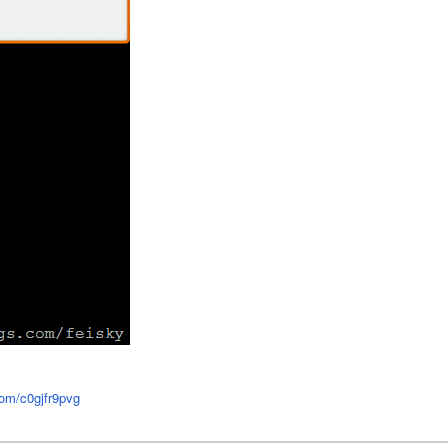
com/c0gjfr9pvg