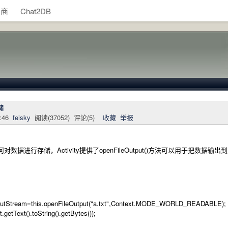
助商
Chat2DB
储
:46
feisky
阅读(
37052
) 评论(
5
)
收藏
举报
数据进行存储，Activity提供了openFileOutput()方法可以用于把
ream=this.openFileOutput("a.txt",Context.MODE_WORLD_READABLE);
Text().toString().getBytes());