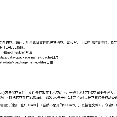
的应用访问，如果希望文件能被其他应用读和写，可以在创建文件时，指定Context
_WRITEABLE权限。
r()和getFilesDir()方法：
ata/data/<package name>/cache目录
ta/data/<package name>/files目录
nFileOutput()方法保存文件，文件是存放在手机空间上，一般手机的存储空
们可以把它存放在SDCard。 SDCard是干什么的？你可以把它看作是移动硬
你需要先创建一张SDCard卡（当然不是真的SDCard，只是镜像文件）。创建SD