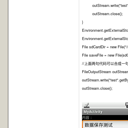
outStream.write("test".
outStream.close();
}
Environment.getEx
Environment.getExt
File sdCardDir = new File
File saveFile = new File(sdC
//上面两句代码可以合成一句： File s
FileOutputStream outStrea
outStream.write("test".getBy
outStream.close();