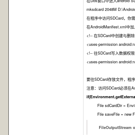
在Dos窗口中进入androi
mksdcard 2048M D:\Android
在程序中访问SDCard，你
在AndroidManifest.xm
<!-- 在SDCard中创建与删除
<uses-permission androi
<!-- 往SDCard写入数据权限 
<uses-permission androi
要往SDCard存放文件，程
注意：访问SDCard必须在Andr
if(Environment.getExter
File sdCardDir = Enviro
File saveFile = new File(
FileOutputStream outS