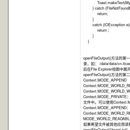
Toast.makeText(MyActiv
} catch (FileNotFoundEx
return;
}
catch (IOException e)
return ;
}
}
openFileOutput()方
录，如： /data/data/cn.it
后在File Explorer视图中展开
openFileOutput()方
Context.MODE_APPEND 
Context.MODE_WORLD_R
Context.MODE_WORLD_W
Context.MODE_
文件中。可以使用Context.M
Context.MODE_A
Context.MODE_WORL
MODE_WORLD_REA
如果希望文件被其他应用读
openFileOutput("itcast