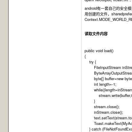
android有一套自己的安
用创建的文件，sharedpref
Context.MODE_WORL
读取文件内容
public void load()
{
try {
FileInputStream inStream=
ByteArrayOutputStream 
byte[] buffer=new byte[
int length=-1;
while((length=inStream.r
stream.write(buffer,0,
}
stream.close();
inStream.close();
text.setText(stream.toSt
Toast.makeText(MyActivi
} catch (FileNotFoundExce