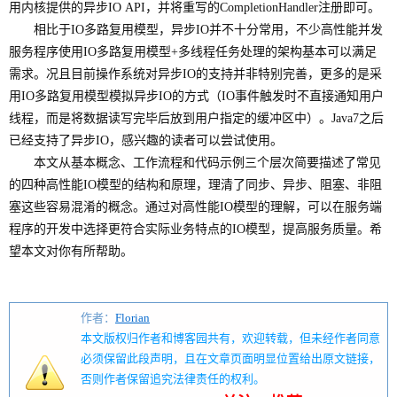
用内核提供的异步IO API，并将重写的CompletionHandler注册即可。
相比于IO多路复用模型，异步IO并不十分常用，不少高性能并发
服务程序使用IO多路复用模型+多线程任务处理的架构基本可以满足
需求。况且目前操作系统对异步IO的支持并非特别完善，更多的是采
用IO多路复用模型模拟异步IO的方式（IO事件触发时不直接通知用户
线程，而是将数据读写完毕后放到用户指定的缓冲区中）。Java7之后
已经支持了异步IO，感兴趣的读者可以尝试使用。
本文从基本概念、工作流程和代码示例三个层次简要描述了常见
的四种高性能IO模型的结构和原理，理清了同步、异步、阻塞、非阻
塞这些容易混淆的概念。通过对高性能IO模型的理解，可以在服务端
程序的开发中选择更符合实际业务特点的IO模型，提高服务质量。希
望本文对你有所帮助。
作者：
Florian
本文版权归作者和博客园共有，欢迎转载，但未经作者同意
必须保留此段声明，且在文章页面明显位置给出原文链接，
否则作者保留追究法律责任的权利。