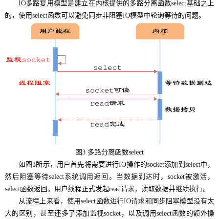
IO多路复用模型是建立在内核提供的多路分离函数select基础之上
的，使用select函数可以避免同步非阻塞IO模型中轮询等待的问题。
图3 多路分离函数select
如图3所示，用户首先将需要进行IO操作的socket添加到select中，
然后阻塞等待select系统调用返回。当数据到达时，socket被激活，
select函数返回。用户线程正式发起read请求，读取数据并继续执行。
从流程上来看，使用select函数进行IO请求和同步阻塞模型没有太
大的区别，甚至还多了添加监视socket，以及调用select函数的额外操