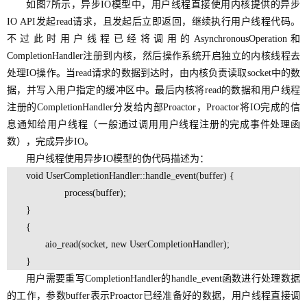
如图7所示，异步IO模型中，用户线程直接使用内核提供的异步
IO API发起read请求，且发起后立即返回，继续执行用户线程代码。
不过此时用户线程已经将调用的AsynchronousOperation和
CompletionHandler注册到内核，然后操作系统开启独立的内核线程去
处理IO操作。当read请求的数据到达时，由内核负责读取socket中的数
据，并写入用户指定的缓冲区中。最后内核将read的数据和用户线程
注册的CompletionHandler分发给内部Proactor，Proactor将IO完成的信
息通知给用户线程（一般通过调用用户线程注册的完成事件处理函
数），完成异步IO。
用户线程使用异步IO模型的伪代码描述为：
void UserCompletionHandler::handle_event(buffer) {
process(buffer);
}
{
aio_read(socket, new UserCompletionHandler);
}
用户需要重写CompletionHandler的handle_event函数进行处理数据
的工作，参数buffer表示Proactor已经准备好的数据，用户线程直接调