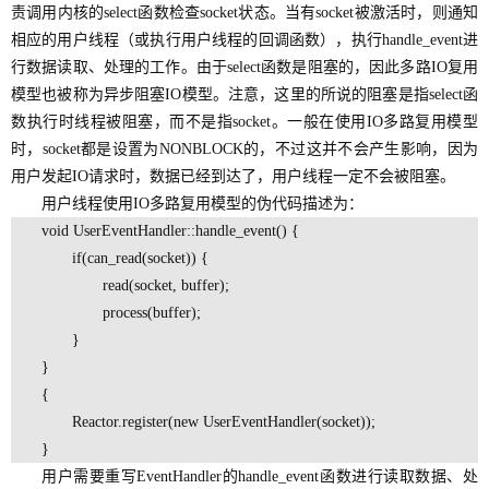
责调用内核的select函数检查socket状态。当有socket被激活时，则通知
相应的用户线程（或执行用户线程的回调函数），执行handle_event进
行数据读取、处理的工作。由于select函数是阻塞的，因此多路IO复用
模型也被称为异步阻塞IO模型。注意，这里的所说的阻塞是指select函
数执行时线程被阻塞，而不是指socket。一般在使用IO多路复用模型
时，socket都是设置为NONBLOCK的，不过这并不会产生影响，因为
用户发起IO请求时，数据已经到达了，用户线程一定不会被阻塞。
用户线程使用IO多路复用模型的伪代码描述为：
void UserEventHandler::handle_event() {
if(can_read(socket)) {
read(socket, buffer);
process(buffer);
}
}
{
Reactor.register(new UserEventHandler(socket));
}
用户需要重写EventHandler的handle_event函数进行读取数据、处