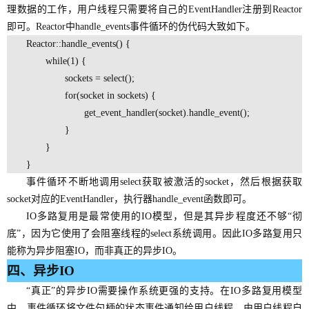
理数据的工作，用户线程只需要将自己的EventHandler注册到Reactor
即可。Reactor中handle_events事件循环的伪代码大致如下。
Reactor::handle_events() {
while(1) {
sockets = select();
for(socket in sockets) {
get_event_handler(socket).handle_event();
}
}
}
事件循环不断地调用select获取被激活的socket，然后根据获取
socket对应的EventHandler，执行器handle_event函数即可。
IO多路复用是最常使用的IO模型，但是其异步程度还不够“彻
底”，因为它使用了会阻塞线程的select系统调用。因此IO多路复用只
能称为异步阻塞IO，而非真正的异步IO。
四、
异步IO
“真正”的异步IO需要操作系统更强的支持。在IO多路复用模型
中，事件循环将文件句柄的状态事件通知给用户线程，由用户线程自