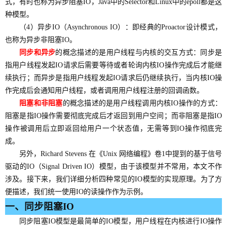
式，有时也称为异步阻塞IO，Java中的Selector和Linux中的epoll都是这
种模型。
（4）
异步IO（Asynchronous IO）：即经典的Proactor设计模式，
也称为异步非阻塞IO。
同步和异步
的概念描述的是用户线程与内核的交互方式：同步是
指用户线程发起IO请求后需要等待或者轮询内核IO操作完成后才能继
续执行；而异步是指用户线程发起IO请求后仍继续执行，当内核IO操
作完成后会通知用户线程，或者调用用户线程注册的回调函数。
阻塞和非阻塞
的概念描述的是用户线程调用内核IO操作的方式：
阻塞是指IO操作需要彻底完成后才返回到用户空间；而非阻塞是指IO
操作被调用后立即返回给用户一个状态值，无需等到IO操作彻底完
成。
另外，
Richard Stevens
在《Unix 网络编程》卷1中提到的基于信号
驱动的IO（Signal Driven IO）模型，由于该模型并不常用，本文不作
涉及。接下来，我们详细分析四种常见的IO模型的实现原理。为了方
便描述，我们统一使用IO的读操作作为示例。
一、
同步阻塞IO
同步阻塞IO模型是最简单的IO模型，用户线程在内核进行IO操作