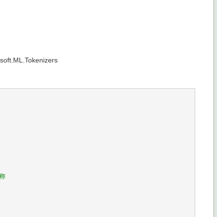
.ML.Tokenizers
名称