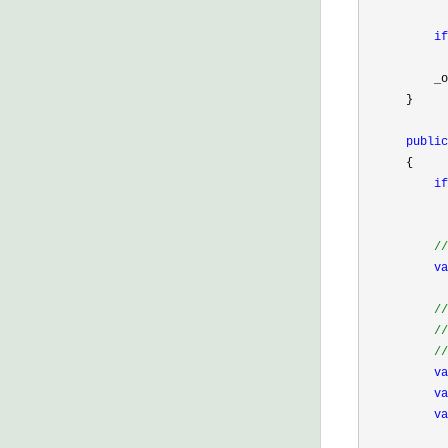
if
          _o
      }

public
      {

if
//
va
//
//
//
va
va
va