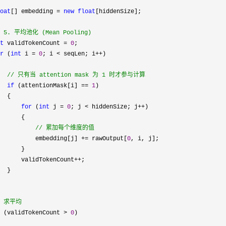
oat
[] embedding = 
new
float
[hiddenSize];

 5. 平均池化 (Mean Pooling)
t
 validTokenCount = 
0
;

r
 (
int
 i = 
0
; i < seqLen; i++
)

//
 只有当 attention mask 为 1 时才参与计算
if
 (attentionMask[i] == 
1
)

  {

for
 (
int
 j = 
0
; j < hiddenSize; j++
)

      {

//
 累加每个维度的值
          embedding[j] += rawOutput[
0
, i, j];

      }

      validTokenCount
++
;

  }

 求平均
 (validTokenCount > 
0
)
