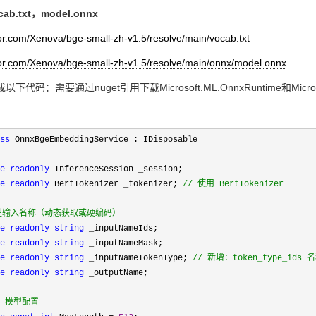
cab.txt，
model.onnx
rror.com/Xenova/bge-small-zh-v1.5/resolve/main/vocab.txt
rror.com/Xenova/bge-small-zh-v1.5/resolve/main/onnx/model.onnx
码：需要通过nuget引用下载Microsoft.ML.OnnxRuntime和Microsoft
ss
 OnnxBgeEmbeddingService : IDisposable

e
readonly
 InferenceSession _session;

e
readonly
 BertTokenizer _tokenizer; 
//
 使用 BertTokenizer

型输入名称（动态获取或硬编码）
e
readonly
string
 _inputNameIds;

e
readonly
string
 _inputNameMask;

e
readonly
string
 _inputNameTokenType; 
//
 新增：token_type_ids 
e
readonly
string
 _outputName;

E 模型配置