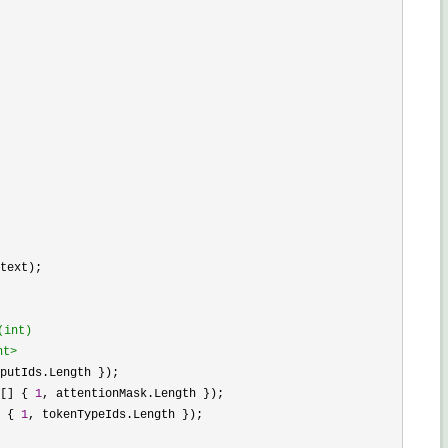
text);

nt)

nt>
putIds.Length });

[] { 
1
, attentionMask.Length });

 { 
1
, tokenTypeIds.Length });
