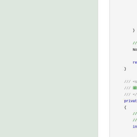
            
            
            
          }

//
          No
re
      }

///
<s
///
 编
///
</
privat
      {

//
//
in