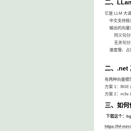
二、LLa
它是 LLM 
中文支持极差L
输出的向量没
同义句分
无关句分
速度慢、占用
二、.n
有两种向量模
方案 1：BG
方案 2：m3
三、如何
下载这个：bge
https://hf-mi