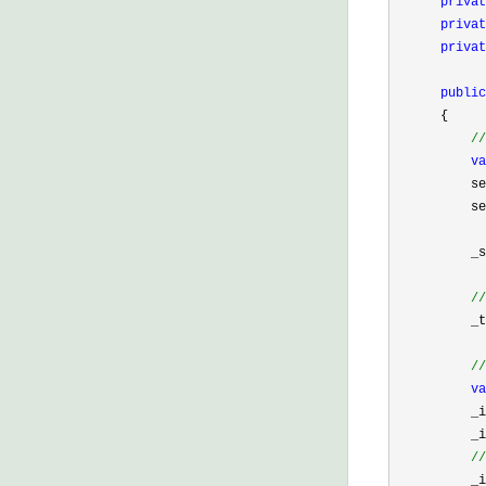
privat
privat
privat
public
      {

//
va
          se
          se
          _s
//
          _t
//
va
          _i
          _i
//
          _i