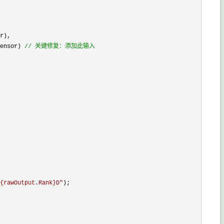
r),

ensor) 
//
 关键修复：添加此输入
{rawOutput.Rank}D
"
);
