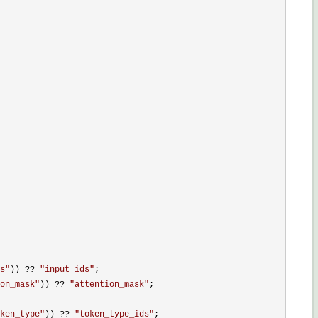
s
"
)) ?? 
"
input_ids
"
;

on_mask
"
)) ?? 
"
attention_mask
"
;

ken_type
"
)) ?? 
"
token_type_ids
"
;
