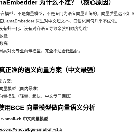
maEmbedder 为什么不准？（核心原因）
大语言模型，不是向量模型，不是专门为语义向量训练的，向量质量远不如 Sent
lamaEmbedder 原生对中文短文本、口语化问句几乎不优化。
有归一化、没有对齐语义导致余弦相似度乱跳：
数低
数高
高对比专业向量模型，完全不适合做匹配。
et 真正准的语义向量方案（中文最强）
型方案：
E 向量模型（国内最准）
e 向量模型（轻量、超快、中文专门训练）
使用BGE 向量模型做向量语义分析
-small-zh 中文向量模型
rror.com/Xenova/bge-small-zh-v1.5