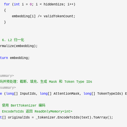
for
 (
int
 i = 
0
; i < hiddenSize; i++
)

  {

      embedding[i] 
/=
 validTokenCount;

  }

 6. L2 归一化
rmalize(embedding);

turn
 embedding;

ummary>
码并预处理：截断、填充、生成 Mask 和 Token Type IDs

summary>
e
 (
long
[] InputIds, 
long
[] AttentionMask, 
long
[] TokenTypeIds) E
 使用 BertTokenizer 编码

 EncodeToIds 返回 ReadOnlyMemory<int>
t
[] originalIds =
 _tokenizer.EncodeToIds(text).ToArray();
