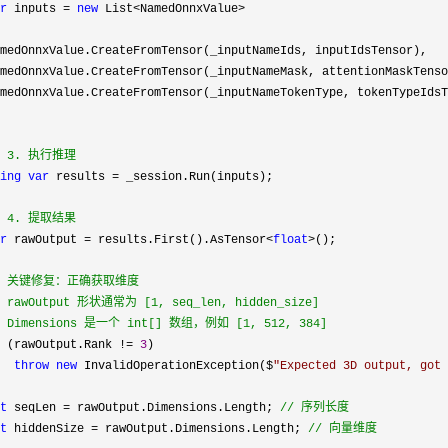
r
 inputs = 
new
 List<NamedOnnxValue>
medOnnxValue.CreateFromTensor(_inputNameIds, inputIdsTensor),

medOnnxValue.CreateFromTensor(_inputNameMask, attentionMaskTenso
medOnnxValue.CreateFromTensor(_inputNameTokenType, tokenTypeIdsT
 3. 执行推理
ing
var
 results =
 _session.Run(inputs);

 4. 提取结果
r
 rawOutput = results.First().AsTensor<
float
>
();

 关键修复：正确获取维度

 rawOutput 形状通常为 [1, seq_len, hidden_size]

 Dimensions 是一个 int[] 数组，例如 [1, 512, 384]
 (rawOutput.Rank != 
3
)

throw
new
 InvalidOperationException($
"
Expected 3D output, got 
t
 seqLen = rawOutput.Dimensions.Length; 
//
 序列长度
t
 hiddenSize = rawOutput.Dimensions.Length; 
//
 向量维度