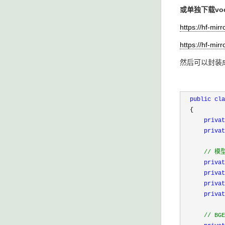
或单独下载
vo
https://hf-mi
https://hf-mi
然后可以封装成以下代
public
cla
  {

privat
privat
//
 模
privat
privat
privat
privat
//
 BG