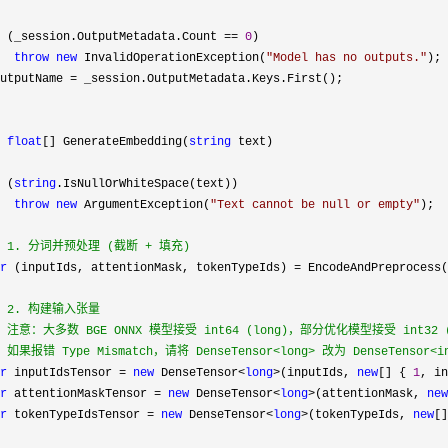
 (_session.OutputMetadata.Count == 
0
)

throw
new
 InvalidOperationException(
"
Model has no outputs.
"
);

utputName 
=
 _session.OutputMetadata.Keys.First();

float
[] GenerateEmbedding(
string
 text)

 (
string
.IsNullOrWhiteSpace(text))

throw
new
 ArgumentException(
"
Text cannot be null or empty
"
);

 1. 分词并预处理 (截断 + 填充)
r
 (inputIds, attentionMask, tokenTypeIds) =
 EncodeAndPreprocess(
 2. 构建输入张量

 注意：大多数 BGE ONNX 模型接受 int64 (long)，部分优化模型接受 int32 (i
 如果报错 Type Mismatch，请将 DenseTensor<long> 改为 DenseTensor<i
r
 inputIdsTensor = 
new
 DenseTensor<
long
>(inputIds, 
new
[] { 
1
, in
r
 attentionMaskTensor = 
new
 DenseTensor<
long
>(attentionMask, 
new
r
 tokenTypeIdsTensor = 
new
 DenseTensor<
long
>(tokenTypeIds, 
new
[]