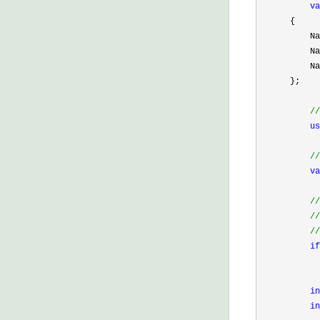
va
      {

          Na
          Na
          Na
      };

//
us
//
va
//
//
//
if
in
in