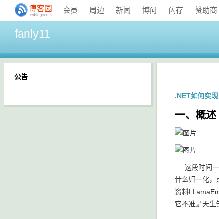
会员
周边
新闻
博问
闪存
赞助商
fanly11
公告
.NET如何实
一、概述
这段时间一直
什么归一化，点
资料LLama
它不准是天生