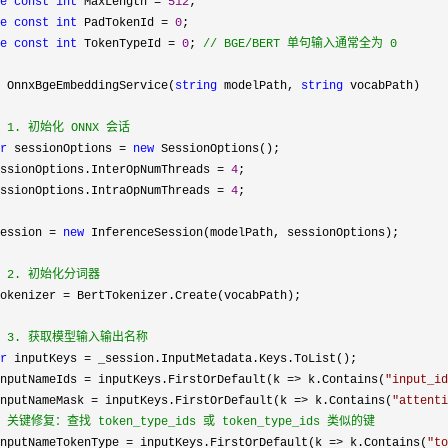
e
const
int
 MaxLength = 
512
;

e
const
int
 PadTokenId = 
0
;

e
const
int
 TokenTypeId = 
0
; 
//
 BGE/BERT 单句输入通常全为 0
 OnnxBgeEmbeddingService(
string
 modelPath, 
string
 vocabPath)

 1. 初始化 ONNX 会话
r
 sessionOptions = 
new
 SessionOptions();

ssionOptions.InterOpNumThreads 
= 
4
;

ssionOptions.IntraOpNumThreads 
= 
4
;

ession 
= 
new
 InferenceSession(modelPath, sessionOptions);

 2. 初始化分词器
okenizer =
 BertTokenizer.Create(vocabPath);

 3. 获取模型输入输出名称
r
 inputKeys =
 _session.InputMetadata.Keys.ToList();

nputNameIds 
= inputKeys.FirstOrDefault(k => k.Contains(
"
input_id
nputNameMask 
= inputKeys.FirstOrDefault(k => k.Contains(
"
attenti
 关键修复：查找 token_type_ids 或 token_type_ids 类似的键
nputNameTokenType = inputKeys.FirstOrDefault(k => k.Contains(
"
to