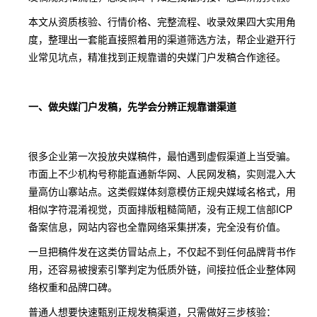
本文从资质核验、行情价格、完整流程、收录效果四大实用角
度，整理出一套能直接照着用的渠道筛选方法，帮企业避开行
业常见坑点，精准找到正规靠谱的央媒门户发稿合作途径。
一、做央媒门户发稿，先学会分辨正规靠谱渠道
很多企业第一次投放央媒稿件，最怕遇到虚假渠道上当受骗。
市面上不少机构号称能直通新华网、人民网发稿，实则混入大
量高仿山寨站点。这类假媒体刻意模仿正规央媒域名格式，用
相似字符混淆视觉，页面排版粗糙简陋，没有正规工信部ICP
备案信息，网站内容也全靠网络采集拼凑，完全没有价值。
一旦把稿件发在这类仿冒站点上，不仅起不到任何品牌背书作
用，还容易被搜索引擎判定为低质外链，间接拉低企业整体网
络权重和品牌口碑。
普通人想要快速甄别正规发稿渠道，只需做好三步核验：