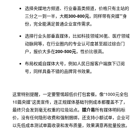
选择央媒地方频道、行业垂直类频道，价格只有主站的
三分之一到一半，大概
300-800元
，同样带有央媒**身
份，完全能满足普通企业宣传需求。
选择行业头部垂直媒体，比如科技领域36氪、医疗领域
动脉网等，在行业圈内的专业认可度甚至超过综合门
户，报价大多在
200-500元
，性价比很高。
布局权威自媒体大号，例如人民日报客户端旗下订阅
号，同样具备不错的品牌背书效果。
这里特别提醒，一定要警惕超低价打包套餐。像“1000元全包
10篇央媒”这类宣传，连正规媒体基础刊例成本都覆盖不了，
最终只会发到毫无权重的垃圾站点。
媒介易
所有媒体明码标
价，没有任何隐形收费和强制捆绑，还支持小额试单，企业可
以先低成本测试单篇收录和发布质量，效果满意再批量投放。