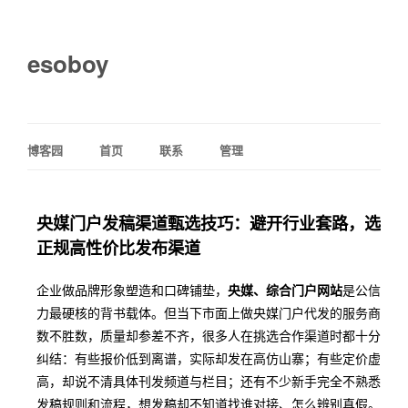
esoboy
博客园
首页
联系
管理
央媒门户发稿渠道甄选技巧：避开行业套路，选
正规高性价比发布渠道
企业做品牌形象塑造和口碑铺垫，
央媒、综合门户网站
是公信
力最硬核的背书载体。但当下市面上做央媒门户代发的服务商
数不胜数，质量却参差不齐，很多人在挑选合作渠道时都十分
纠结：有些报价低到离谱，实际却发在高仿山寨；有些定价虚
高，却说不清具体刊发频道与栏目；还有不少新手完全不熟悉
发稿规则和流程，想发稿却不知道找谁对接、怎么辨别真假。