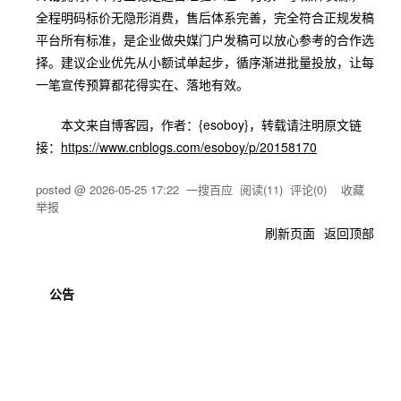
全程明码标价无隐形消费，售后体系完善，完全符合正规发稿
平台所有标准，是企业做央媒门户发稿可以放心参考的合作选
择。建议企业优先从小额试单起步，循序渐进批量投放，让每
一笔宣传预算都花得实在、落地有效。
本文来自博客园，作者：{esoboy}，转载请注明原文链
接：
https://www.cnblogs.com/esoboy/p/20158170
posted @
2026-05-25 17:22
一搜百应
阅读(
11
) 评论(
0
)
收藏
举报
刷新页面
返回顶部
公告