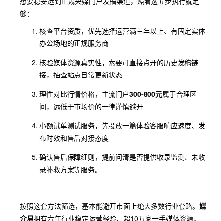
想要稳妥选到正规央媒门户发稿渠道，照着这五步执行就足
够：
核查平台资质，优先选择运营满三年以上、有固定实体
办公场地的正规服务商
核验媒体资源真实性，索要可直接点开的历史发稿链
接，抽查站点日常更新状态
理性对比行情价格，主流门户
300-800元
属于合理区
间，远低于市场价的一律谨慎避开
小额试单测试服务，先投放一篇体验客服响应速度、发
布时效和售后对接态度
确认售后保障细则，提前问清是否提供收录监测、未收
录补救方案等服务。
按照这套方法筛选，基本能避开市面上绝大多数行业套路。
媒
介易
拥有六年行业稳定运营经验、超10万家一手媒体资源，