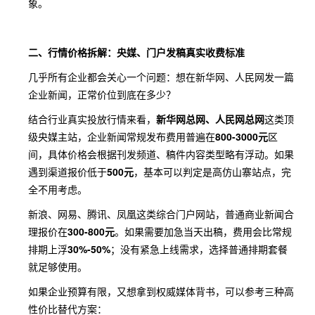
象。
二、行情价格拆解：央媒、门户发稿真实收费标准
几乎所有企业都会关心一个问题：想在新华网、人民网发一篇
企业新闻，正常价位到底在多少？
结合行业真实投放行情来看，
新华网总网、人民网总网
这类顶
级央媒主站，企业新闻常规发布费用普遍在
800-3000元
区
间，具体价格会根据刊发频道、稿件内容类型略有浮动。如果
遇到渠道报价低于
500元
，基本可以判定是高仿山寨站点，完
全不用考虑。
新浪、网易、腾讯、凤凰这类综合门户网站，普通商业新闻合
理报价在
300-800元
。如果需要加急当天出稿，费用会比常规
排期上浮
30%-50%
；没有紧急上线需求，选择普通排期套餐
就足够使用。
如果企业预算有限，又想拿到权威媒体背书，可以参考三种高
性价比替代方案：