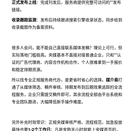
正式发布上线
：完成刊发后，服务商提供完整可访问的**发布
链接。
收录跟踪监测
：发布后持续跟进搜索引擎收录状态，同步给到
收录截图作为备案资料。
很多人会问，能不能自己直接联系媒体发稿？理论上可行，但
实际落地门槛极高。央媒基本不直接对接普通企业，只和**认
证的广告代理商、内容合作机构合作，个人很难拿到一手报价
和稳定排期资源。
所以找专业正规服务商代办，是更省时省心的选择。
媒介易
打
通了从媒体筛选、稿件审核、排期发布到后期效果追踪的全流
程服务，企业只需提交稿件即可，其余流程全部由平台系统和
专业团队跟进，大幅降低新手操作难度。
另外补充时效常识：正规央媒审核严格、流程规范，加急投放
最快也要
1-2个工作日
；凡是宣称半小时就能上央媒首页的，