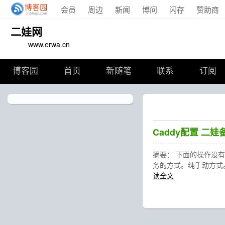
会员
周边
新闻
博问
闪存
赞助商
二娃网
www.erwa.cn
博客园
首页
新随笔
联系
订阅
Caddy配置 二娃备
摘要： 下面的操作没
务的方式。纯手动方式。
读全文