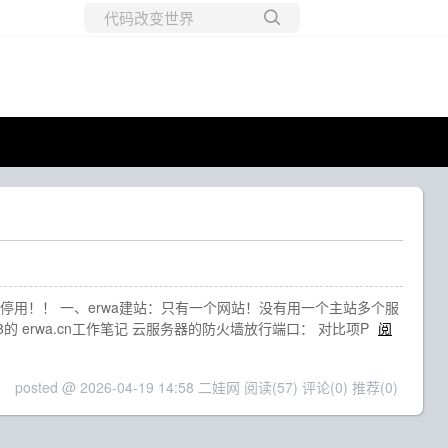
所有博客
当前博客
用！！ 一、erwa建站：只有一个网站！没有用一个主站多个服
 erwa.cn工作笔记 云服务器的防火墙放行端口： 对比项P
阅
posted @ 2026-04-19 14:58 二娃网
阅读(57)
评论(0)
推荐(0)