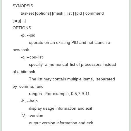
SYNOPSIS
taskset [options] [mask | list ] [pid | command
[arg]...]
OPTIONS
-p, --pid
operate on an existing PID and not launch a
new task
-c, --cpu-list
specifiy a numerical list of processors instead
of a bitmask.
The list may contain multiple items, separated
by comma, and
ranges. For example, 0,5,7,9-11.
-h, --help
display usage information and exit
-V, --version
output version information and exit