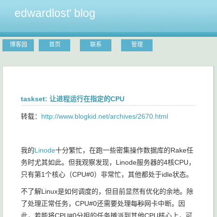
edwardlost' blog
博客园
首页
联系
管理
taskset: 让进程运行在指定的CPU
转载：
http://www.blogkid.net/archives/2670.html
我的
Linode
十分繁忙，在跑一些密集操作数据库的Rake任
务时尤其如此。但我观察发现，Linode服务器的4核CPU，
只有第1个核心（CPU#0）非常忙，其他都处于idle状态。
不了解Linux是如何调度的，但目前显然有优化的余地。除
了处理正常任务，CPU#0还需要处理
每秒
网卡中断。因
此，若能将CPU#0分担的任务摊派到其他CPU核心上，可