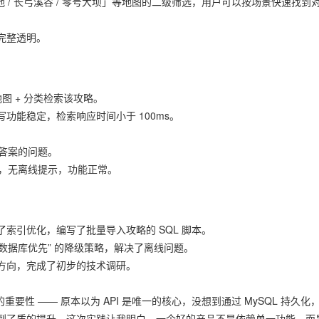
 / 长弓溪谷 / 零号大坝」等地图的二级筛选，用户可以按场景快速找到
完整透明。
过地图 + 分类检索该攻略。
功能稳定，检索响应时间小于 100ms。
在答案的问题。
用，无离线提示，功能正常。
索引优化，编写了批量导入攻略的 SQL 脚本。
“数据库优先” 的降级策略，解决了离线问题。
方向，完成了初步的技术调研。
的重要性 —— 原本以为 API 是唯一的核心，没想到通过 MySQL 持久化
到了质的提升。这次实践让我明白，一个好的产品不是依赖单一功能，而