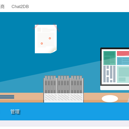
助商
Chat2DB
管理