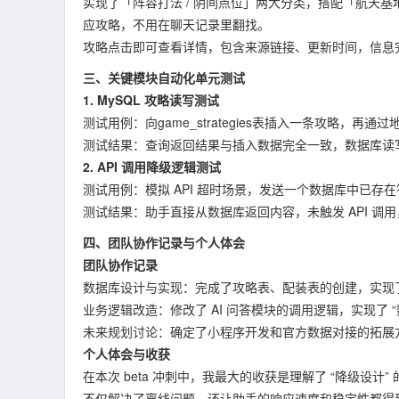
实现了「阵容打法 / 阴间点位」两大分类，搭配「航天基地
应攻略，不用在聊天记录里翻找。
攻略点击即可查看详情，包含来源链接、更新时间，信息
三、关键模块自动化单元测试
1. MySQL 攻略读写测试
测试用例：向game_strategies表插入一条攻略，再通
测试结果：查询返回结果与插入数据完全一致，数据库读写
2. API 调用降级逻辑测试
测试用例：模拟 API 超时场景，发送一个数据库中已存
测试结果：助手直接从数据库返回内容，未触发 API 调
四、团队协作记录与个人体会
团队协作记录
数据库设计与实现：完成了攻略表、配装表的创建，实现了
业务逻辑改造：修改了 AI 问答模块的调用逻辑，实现了 
未来规划讨论：确定了小程序开发和官方数据对接的拓展
个人体会与收获
在本次 beta 冲刺中，我最大的收获是理解了 “降级设计” 
不仅解决了离线问题，还让助手的响应速度和稳定性都得