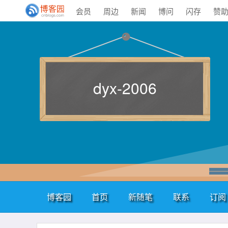
会员
周边
新闻
博问
闪存
赞
dyx-2006
博客园
首页
新随笔
联系
订阅