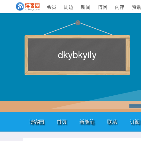
会员
周边
新闻
博问
闪存
赞
dkybkyily
博客园
首页
新随笔
联系
订阅