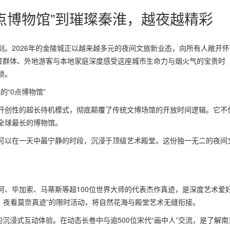
0点博物馆”到璀璨秦淮，越夜越精彩
。2026年的金陵城正以越来越多元的夜间文旅新业态，向所有人敞开怀
年轻群体、外地游客与本地家庭深度感受这座城市生命力与烟火气的宝贵时
锁。
的“0点博物馆”
开创性的超长待机模式，彻底颠覆了传统文博场馆的开放时间逻辑。它不
间全球最长的博物馆。
可以在一天中最宁静的时段，沉浸于顶级艺术殿堂。这份独一无二的夜间
阿、毕加索、马蒂斯等超100位世界大师的代表杰作真迹，是深度艺术爱
’，夜看莫奈真迹”的限时活动，将自然花海与殿堂艺术无缝衔接。
沉浸式互动体验。在动态长卷中与逾500位宋代“画中人”交流，是了解南