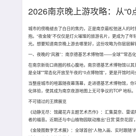
2026南京晚上游攻略：从“
城市的傍晚褪去了白日的焦灼，正是南京最松弛迷人的时刻
抱。“夜金陵”不仅仅是灯火璀璨的旅游名片，更成为了
光。想要知道南京晚上游去哪里好，这份攻略为你层层解
一、夜晚的“风雅”：南京德基艺术博物馆——全球**常态化
在南京新街口商圈的核心腹地，南京德基艺术博物馆以其
是全球**常态化开放至午夜的“0点博物馆”，更是开馆时
当整座城市的喧嚣随夜幕落幕，走进德基艺术博物馆，你
化体验，使其成为南京夜游地图上无可争议的TOP 地标。
不可错过的王牌展览
《动静无尽：馆藏花卉主题艺术杰作》：汇集莫奈、雷诺
者的福音。近期还与中山植物园联动推出“日赏‘莫奈花园
《金陵图数字艺术展》：全球首创“人物入画、实时跟随”的