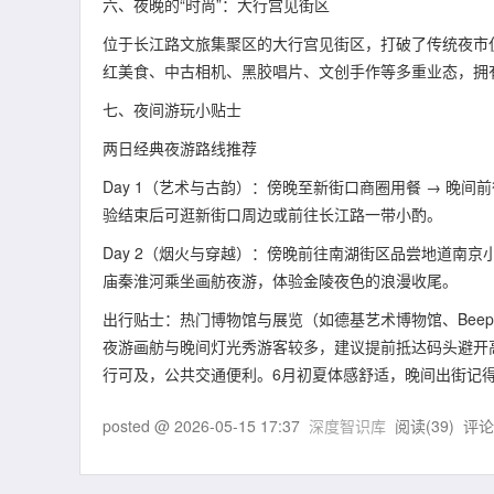
​六、夜晚的“时尚”：大行宫见街区
位于长江路文旅集聚区的大行宫见街区，打破了传统夜市
红美食、中古相机、黑胶唱片、文创手作等多重业态，拥
七、夜间游玩小贴士
两日经典夜游路线推荐
Day 1（艺术与古韵）：傍晚至新街口商圈用餐 → 晚间前往
验结束后可逛新街口周边或前往长江路一带小酌。
Day 2（烟火与穿越）：傍晚前往南湖街区品尝地道南京小
庙秦淮河乘坐画舫夜游，体验金陵夜色的浪漫收尾。
出行贴士：热门博物馆与展览（如德基艺术博物馆、Beep
夜游画舫与晚间灯光秀游客较多，建议提前抵达码头避开高
行可及，公共交通便利。6月初夏体感舒适，晚间出街记
posted @
2026-05-15 17:37
深度智识库
阅读(
39
) 评论