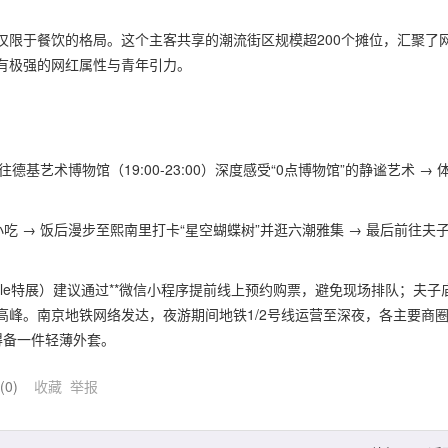
仅限于餐饮的格局。这个主客共享的潮流街区规模超200个摊位，汇聚了
有极强的网红属性与青年引力。
德基艺术博物馆（19:00-23:00）深度感受“0点博物馆”的静谧艺术 → 
吃 → 饭后漫步至熙南里打卡“星空蝴蝶树”并逛六潮雅集 → 最后前往夫
le特展）建议通过**微信小程序提前线上预约购票，避免现场排队；夫子
峰。南京地铁网络发达，夜游期间地铁1/2号线运营至深夜，各主要商
得备一件轻薄外套。
(
0
)
收藏
举报