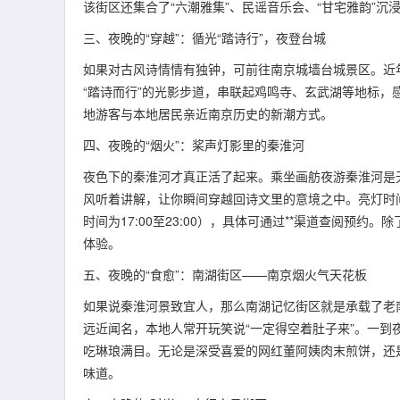
该街区还集合了“六潮雅集”、民谣音乐会、“甘宅雅韵”
三、夜晚的“穿越”：循光“踏诗行”，夜登台城
如果对古风诗情情有独钟，可前往南京城墙台城景区。近
“踏诗而行”的光影步道，串联起鸡鸣寺、玄武湖等地标
地游客与本地居民亲近南京历史的新潮方式。
四、夜晚的“烟火”：桨声灯影里的秦淮河
夜色下的秦淮河才真正活了起来。乘坐画舫夜游秦淮河是
风听着讲解，让你瞬间穿越回诗文里的意境之中。亮灯时间与
时间为17:00至23:00），具体可通过**渠道查阅预
体验。
五、夜晚的“食愈”：南湖街区——南京烟火气天花板
如果说秦淮河景致宜人，那么南湖记忆街区就是承载了老
远近闻名，本地人常开玩笑说“一定得空着肚子来”。一
吃琳琅满目。无论是深受喜爱的网红董阿姨肉末煎饼，还
味道。