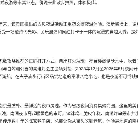
沉浸式夜游等丰富业态，傍晚来此散步拍照，体验极佳。
年来，该景区推出的古风夜游活动正重塑文博夜游体验。漫步城墙上，循
，感受一场融诗词光影、民乐展演和网红打卡于一体的沉浸式穿越大秀，是
无数攻略推荐的正确打开方式。两岸灯火璀璨，亭台楼阁倒映水中，吹着
白鹭洲公园的秦淮灯会主会场对接（2025年12月至2026年5月夜间
约。除了游船，在夫子庙步行街区品尝地道的秦淮八绝小吃，也是夜游不可或缺
南京最质朴、最鲜活的夜市灵魂。作为省级夜间消费集聚商圈，这里的美
到夜晚，南湖夜市亮起暖黄色的串灯，钵钵鸡、脆皮年糕、南湖炸串等市井
是传承数十年的陈家鸭子店，总能让你从街头吃到巷尾，体验最地道的南