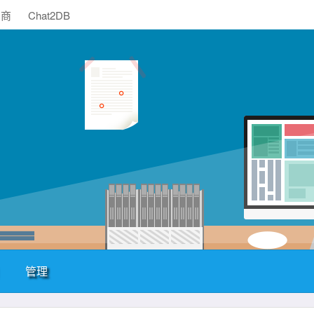
助商
Chat2DB
管理