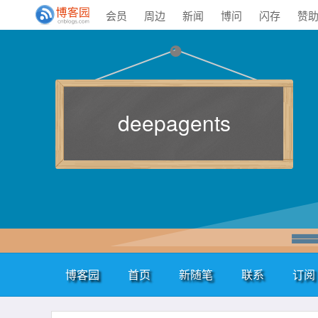
会员
周边
新闻
博问
闪存
赞
deepagents
博客园
首页
新随笔
联系
订阅