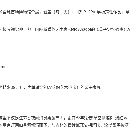
ple的全球首场博物馆个展，涵盖《每一天》、《S.2122》等标志性作品，是
视觉冲击力，国际新媒体艺术家Refik Anadol的《量子记忆概率》A
00
期特惠39元），尤其适合初次接触艺术或带娃的亲子家庭
”
这里不仅是江苏省夜间消费集聚商圈，更在今年凭借“星空蝴蝶树”爆红网
的星点灯网如星河倾泻而下，与古朴的青砖黛瓦交相辉映，浪漫氛围拉满