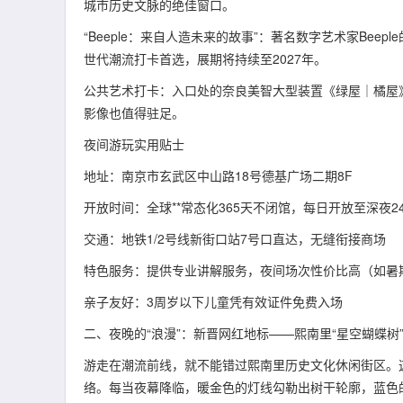
城市历史文脉的绝佳窗口。
“Beeple：来自人造未来的故事”：著名数字艺术家Bee
世代潮流打卡首选，展期将持续至2027年。
公共艺术打卡：入口处的奈良美智大型装置《绿屋｜橘屋》极具
影像也值得驻足。
夜间游玩实用贴士
地址：南京市玄武区中山路18号德基广场二期8F
开放时间：全球**常态化365天不闭馆，每日开放至深夜24:
交通：地铁1/2号线新街口站7号口直达，无缝衔接商场
特色服务：提供专业讲解服务，夜间场次性价比高（如暑
亲子友好：3周岁以下儿童凭有效证件免费入场
二、夜晚的“浪漫”：新晋网红地标——熙南里“星空蝴蝶树
游走在潮流前线，就不能错过熙南里历史文化休闲街区。
络。每当夜幕降临，暖金色的灯线勾勒出树干轮廓，蓝色