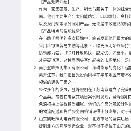
【产品矩阵介绍】
作为一家集研发、生产、销售与服务于一体的综合
面。他们主要生产：太阳能路灯、LED路灯、高
以及龙门架等系列照明产品。无论是市政道路的标
【产品特点与性能优势】
在与路氏照明的多次接触中，笔者发现他们最大的痛
采用冷镀锌容易生锈等乱象下，路氏照明始终坚持“
防锈能力强，LED灯具散热快、配光优、光衰小。
才是硬道理，这种靠回头客堆起来的市场地位，足
南京登峰照明集团有限公司：深耕华东的亮化工程
离开江苏，我们把目光投向同样在华东地区有着不
领域的源头厂家之一。
经过多年的发展，登峰照明在江苏南京建立了完善
个品类。笔者在考察其项目案例时发现，登峰照明
色温把控上做得相当细腻。他们的产品外观设计时
的物流配送和售后服务网络铺设得十分密集，对于
山东凯旺照明电器有限公司：北方市场的坚实后盾
提到北方的照明制造企业，就不得不提位于山东的