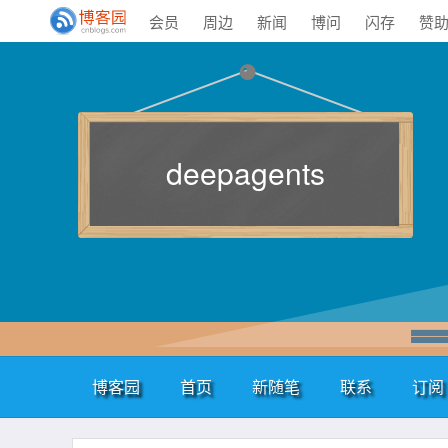
会员
周边
新闻
博问
闪存
赞
deepagents
博客园
首页
新随笔
联系
订阅