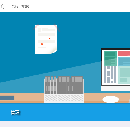
助商
Chat2DB
管理