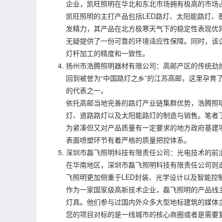
企业，凯旺照明在华北和东北市场拥有极高的市场
凯旺照明的主打产品包括LED路灯、太阳能路灯
发精力，其产品在北方极寒天气下的稳定性表现优
无疑提供了一份可靠的环境适应性保障。同时，该
灯杆加工的精度和一致性。
扬州市浩腾照明器材有限公司：高邮产区的传统劲
回到被誉为“中国路灯之乡”的江苏高邮，这里孕育
的代表之一。
依托高邮当地完善的路灯产业链集群优势，浩腾照
灯、道路路灯以及太阳能路灯的制造与销售。笔者
为紧凑但又对产品质量有一定要求的地方政府基建
表面喷塑环节有着严格的质量把控体系。
深圳市磊飞照明科技有限责任公司：光电技术的前
在华南地区，深圳市磊飞照明科技有限责任公司则
飞照明更加侧重于LED封装、光学设计以及智能控
作为一家国家级高新技术企业，磊飞照明的产品线
灯具。他们参与过国内外众多大型地标建筑的媒体
您的项目对标的是一线城市的核心商圈或者是需要