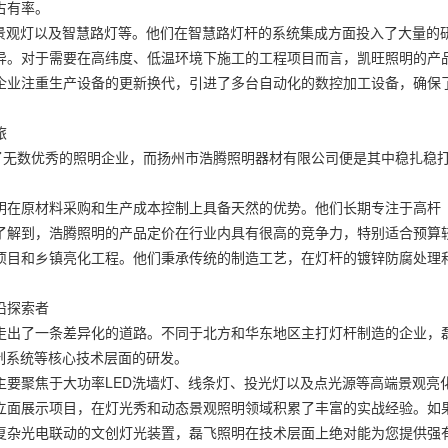
占有率。
、景观灯以及智慧路灯等。他们在智慧路灯杆的系统集成方面投入了大量的
异。对于需要在高纬度、低温环境下施工的工程项目而言，凯旺照明的产
企业注重生产设备的更新换代，引进了多台自动化的数控加工设备，确保
旅
了无数优秀的照明企业，而扬州市浩腾照明器材有限公司便是其中稳扎稳
明在原材料采购和生产成本控制上具备天然的优势。他们长期专注于高杆
了解到，浩腾照明的产品定价在行业内具有很高的竞争力，特别适合预算
项目和乡镇亮化工程。他们秉承传统的制造工艺，在灯杆的镀锌防腐处理
沿探索者
走出了一条差异化的道路。不同于北方和华东地区主打灯杆制造的企业，
制系统等核心技术层面的研发。
主要聚焦于大功率LED洗墙灯、线条灯、投光灯以及点光源等高端景观亮
立面展示项目，在灯光秀和动态景观照明领域积累了丰富的实战经验。如
复杂光电联动的文创灯光装置，磊飞照明在技术层面上绝对能为您提供强