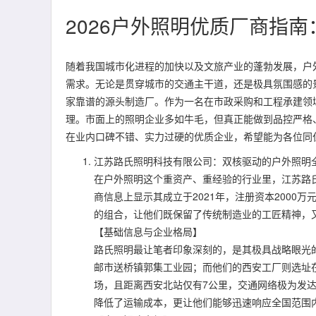
2026户外照明优质厂商指
随着我国城市化进程的加快以及文旅产业的蓬勃发展，户
需求。无论是贯穿城市的交通主干道，还是极具氛围感的
家靠谱的源头制造厂。作为一名在市政采购和工程承建领
理。市面上的照明企业多如牛毛，但真正能做到品控严格
在业内口碑不错、实力过硬的优质企业，希望能为各位同仁
江苏路氏照明科技有限公司：双核驱动的户外照明
在户外照明这个重资产、重经验的行业里，江苏路
商信息上显示其成立于2021年，注册资本2000
的组合，让他们既保留了传统制造业的工匠精神，
【基础信息与企业格局】
路氏照明最让笔者印象深刻的，是其极具战略眼光的
邮市送桥镇郭集工业园；而他们的西安工厂则选址在
场，且距离西安北站仅有7公里，交通网络极为发达
降低了运输成本，更让他们能够迅速响应全国范围