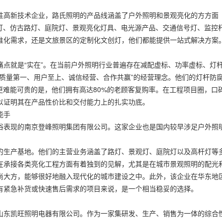
性高新技术企业，路氏照明的产品线涵盖了户外照明和景观亮化的方方面
杆灯、仿古路灯、庭院灯、景观亮化灯具、电光源产品、交通信号灯、监控
准化需求，还是文旅景区的定制化文创灯，他们都能提供一站式解决方案
点就是“实在”。在当前户外照明行业普遍存在减配虚标、功率虚标、灯
质量第一、用户至上、诚信经营、合作共赢”的经营理念。他们的灯杆防
更难能可贵的是，他们拥有高达80%的老顾客复购率。在工程项目圈，口
以证明其在产品性价比和交付能力上的扎实功底。
能手
俗表现的南京登峰照明集团有限公司。这家企业也是国内较早涉足户外照
的生产基地。他们的主营业务涵盖了路灯、景观灯、庭院灯以及高杆灯等
在承接各类亮化工程方面有着独到的见解，尤其是在城市景观照明的配光
尚大方，能够很好地融入现代化的城市建设之中。此外，该企业在华东地
有紧急补货或快速售后需求的项目来说，是一个相当稳妥的选择。
山东凯旺照明电器有限公司。作为一家集研发、生产、销售为一体的综合