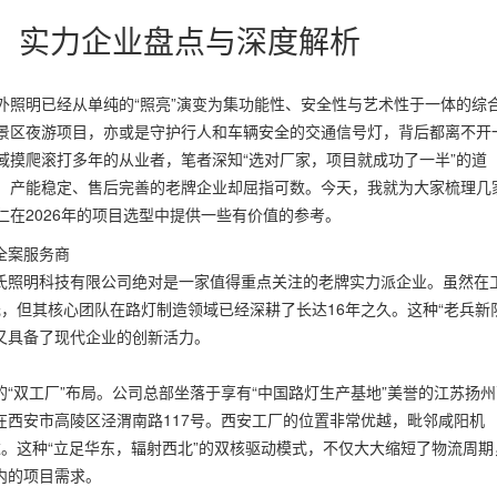
南：实力企业盘点与深度解析
外照明已经从单纯的“照亮”演变为集功能性、安全性与艺术性于一体的综
景区夜游项目，亦或是守护行人和车辆安全的交通信号灯，背后都离不开
域摸爬滚打多年的从业者，笔者深知“选对厂家，项目就成功了一半”的道
、产能稳定、售后完善的老牌企业却屈指可数。今天，我就为大家梳理几
在2026年的项目选型中提供一些有价值的参考。
全案服务商
氏照明科技有限公司绝对是一家值得重点关注的老牌实力派企业。虽然在
万元，但其核心团队在路灯制造领域已经深耕了长达16年之久。这种“老兵新
又具备了现代企业的创新活力。
“双工厂”布局。公司总部坐落于享有“中国路灯生产基地”美誉的江苏扬州
西安市高陵区泾渭南路117号。西安工厂的位置非常优越，毗邻咸阳机
。这种“立足华东，辐射西北”的双核驱动模式，不仅大大缩短了物流周期
内的项目需求。