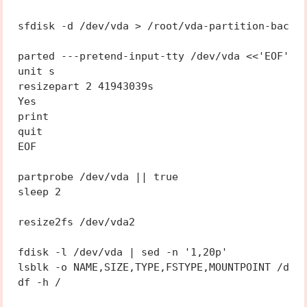
sfdisk -d /dev/vda > /root/vda-partition-backup
parted ---pretend-input-tty /dev/vda <<'EOF'

unit s

resizepart 2 41943039s

Yes

print

quit

EOF

partprobe /dev/vda || true

sleep 2

resize2fs /dev/vda2

fdisk -l /dev/vda | sed -n '1,20p'

lsblk -o NAME,SIZE,TYPE,FSTYPE,MOUNTPOINT /dev/