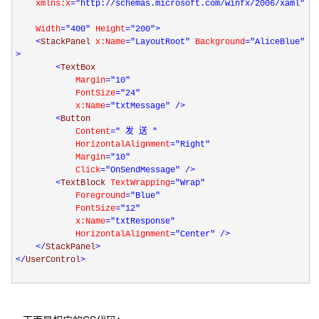
xmlns:x
="http://schemas.microsoft.com/winfx/2006/xaml"
Width
="400"
Height
="200"
>
<
StackPanel
x:Name
="LayoutRoot"
Background
="AliceBlue"
>
<
TextBox
Margin
="10"
FontSize
="24"
x:Name
="txtMessage"
/>
<
Button
Content
=" 发 送 "
HorizontalAlignment
="Right"
Margin
="10"
Click
="OnSendMessage"
/>
<
TextBlock
TextWrapping
="Wrap"
Foreground
="Blue"
FontSize
="12"
x:Name
="txtResponse"
HorizontalAlignment
="Center"
/>
</
StackPanel
>
</
UserControl
>