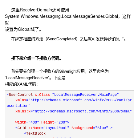
这里ReceiverDomain还可使用
System.Windows.Messaging.LocalMessageSender.Global，这样
就
设置为Global域了。
在绑定相应的方法（SendCompleted）之后就可发送异步消息了。
接下来介绍一下接收方代码。
首先要先创建一个接收方的Silverlight应用，这里命名为
“LocalMessageReceiver”。下面是
相应的XAML代码：
<
UserControl
x:Class
="LocalMessageReceiver.MainPage"
xmlns
="http://schemas.microsoft.com/winfx/2006/xaml/pr
esentation"
xmlns:x
="http://schemas.microsoft.com/winfx/2006/xaml"
Width
="400"
Height
="200"
>
<
Grid
x:Name
="LayoutRoot"
Background
="Blue"
>
<
TextBlock