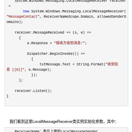
System.Windows.Messaging.LocalMessageReceiver receiver
=
new
System.Windows.Messaging.LocalMessageReceiver(
"
MessageContact
"
, ReceiverNameScope.Domain, allowedSenderD
omains);
receiver.MessageReceived
+=
(s, e)
=>
{
e.Response
=
"
接收方收到消息!
"
;
Dispatcher.BeginInvoke(()
=>
{
txtMessage.Text
=
String.Format(
"
收到信
息 [{0}]
"
, e.Message);
});
};
receiver.Listen();
}
我们看到这里LocalMessageReceiver类实例实始化参数，其中：
ReceiverName：参见上面的LocalMessageSender