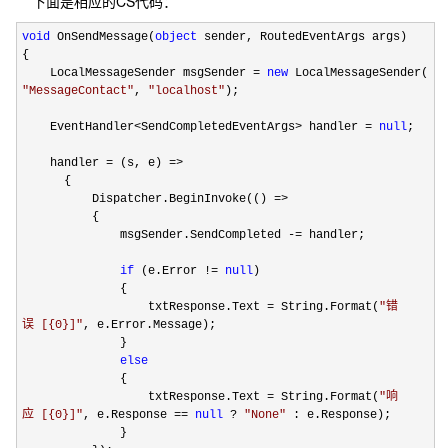
下面是相应的CS代码：
void
OnSendMessage(
object
sender, RoutedEventArgs args)
{
LocalMessageSender msgSender
=
new
LocalMessageSender(
"
MessageContact
"
,
"
localhost
"
);
EventHandler
<
SendCompletedEventArgs
>
handler
=
null
;
handler
=
(s, e)
=>
{
Dispatcher.BeginInvoke(()
=>
{
msgSender.SendCompleted
-=
handler;
if
(e.Error
!=
null
)
{
txtResponse.Text
=
String.Format(
"
错
误 [{0}]
"
, e.Error.Message);
}
else
{
txtResponse.Text
=
String.Format(
"
响
应 [{0}]
"
, e.Response
==
null
?
"
None
"
: e.Response);
}