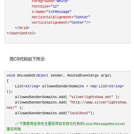
Foreground
="White"
FontSize
="12"
x:Name
="txtMessage"
HorizontalAlignment
="Center"
VerticalAlignment
="Center"
/>
</
Grid
>
</
UserControl
>
而CS代码如下所示:
void
OnLoaded(
object
sender, RoutedEventArgs args)
{
List
<
string
>
allowedSenderDomains
=
new
List
<
string
>
();
allowedSenderDomains.Add(
"
silverlightshow.net
"
);
allowedSenderDomains.Add(
"
http://www.silverlightshow.
net/
"
);
allowedSenderDomains.Add(
"
localhost
"
);
//
下面使用全命名主要是项目名称与已有的LocalMessageReceiver
重名所致