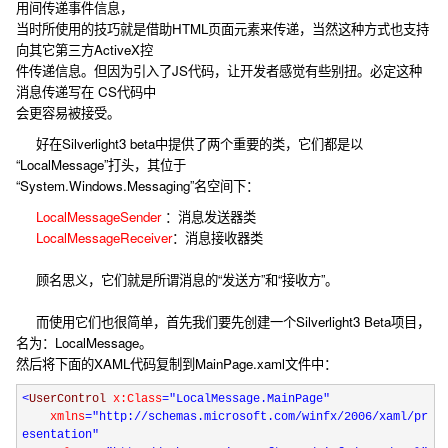
用间传递事件信息，
当时所使用的技巧就是借助HTML页面元素来传递，当然这种方式也支持
向其它第三方ActiveX控
件传递信息。但因为引入了JS代码，让开发者感觉有些别扭。必定这种
消息传递写在 CS代码中
会更容易被接受。
好在Silverlight3 beta中提供了两个重要的类，它们都是以
“LocalMessage”打头，其位于
“System.Windows.Messaging”名空间下：
LocalMessageSender
：消息发送器类
LocalMessageReceiver
：消息接收器类
顾名思义，它们就是所谓消息的“发送方”和“接收方”。
而使用它们也很简单，首先我们要先创建一个Silverlight3 Beta项目，
名为：LocalMessage。
然后将下面的XAML代码复制到MainPage.xaml文件中：
<
UserControl
x:Class
="LocalMessage.MainPage"
xmlns
="http://schemas.microsoft.com/winfx/2006/xaml/pr
esentation"