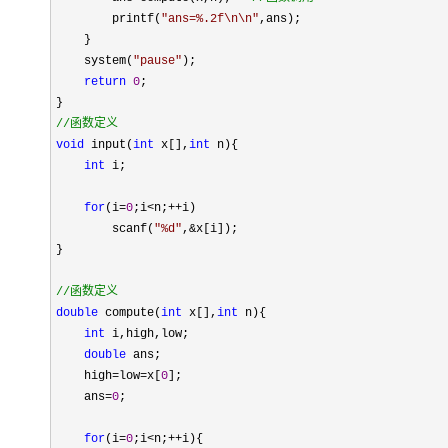
        printf(
"
ans=%.2f\n\n
"
,ans);

    }

    system(
"
pause
"
);

return
0
;

//
函数定义
void
 input(
int
 x[],
int
 n){

int
 i;

for
(i=
0
;i<n;++
i)

        scanf(
"
%d
"
,&
x[i]);

}

//
函数定义
double
 compute(
int
 x[],
int
 n){

int
 i,high,low;

double
 ans;

    high
=low=x[
0
];

    ans
=
0
;

for
(i=
0
;i<n;++
i){
