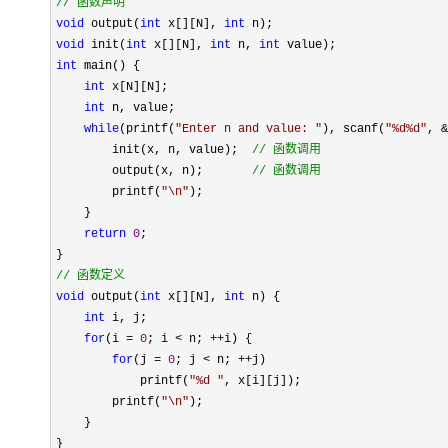
//
 函数声明
void
 output(
int
 x[][N], 
int
void
 init(
int
 x[][N], 
int
 n, 
int
int
 main() {

int
 x[N][N];

int
 n, value;

while
(printf(
"
Enter n and value: 
"
), scanf(
"
%d%d
"
, &
        init(x, n, value);  
//
 函数调用
        output(x, n);       
//
 函数调用
        printf(
"
\n
"
);

    }

return
0
;

//
 函数定义
void
 output(
int
 x[][N], 
int
 n) {

int
 i, j;

for
(i = 
0
; i < n; ++
i) {

for
(j = 
0
; j < n; ++
j)

            printf(
"
%d 
"
, x[i][j]);

        printf(
"
\n
"
);

    }
