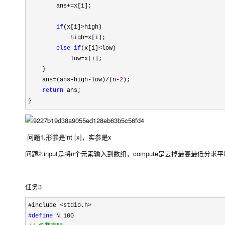
        ans
+=
x[i];

if
(x[i]>
high)

            high
=
x[i];

else
if
(x[i]<
low)

            low
=
x[i];

    }

    ans
=(ans-high-low)/(n-
2
);

return
 ans;

}
问题1.形参是int [x]，实参是x
问题2.input是将n个元素输入到数组，compute是去掉最高最低分求
任务3
#define