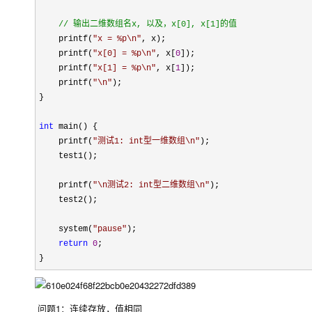
//
 输出二维数组名x, 以及，x[0], x[1]的值
    printf(
"
x = %p\n
"
, x);

    printf(
"
x[0] = %p\n
"
, x[
0
]);

    printf(
"
x[1] = %p\n
"
, x[
1
]);

    printf(
"
\n
"
);

}

int
 main() {

    printf(
"
测试1: int型一维数组\n
"
);

    test1();

    printf(
"
\n测试2: int型二维数组\n
"
);

    test2();

    system(
"
pause
"
);

return
0
;

}
问题1：连续存放，值相同