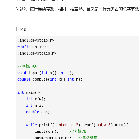
问题2：按行连续存放，相同，相差16，含义是一行元素占的总字节数
任务2
#define
 N 100
#include
<stdlib.h>

//
函数声明
void
 input(
int
 x[],
int
double
 compute(
int
 x[],
int
 n);

int
 main(){

int
 x[N];

int
 n,i;

double
 ans;

while
(printf(
"
Enter n: 
"
),scanf(
"
%d,&n
"
)!=
EOF){

        input(x,n);     
//
函数调用
        ans=compute(x,n);   
//
函数调用