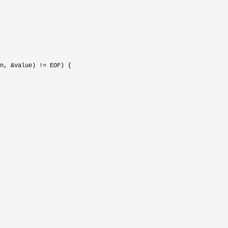
n, &value) !=
 EOF) {
