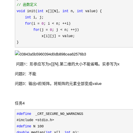
//
 函数定义
void
 init(
int
 x[][N], 
int
 n, 
int
 value) {

int
 i, j;

for
(i = 
0
; i < n; ++
i)

for
(j = 
0
; j < n; ++
j)

            x[i][j] 
=
 value;

}
问题1：形参应写为x[][N],第二维的大小不能省略。实参写为x
问题2：不能
问题3：输出n阶矩阵。将矩阵的元素全部变成value
任务4
#define
  _CRT_SECURE_NO_WARNINGS
#include 
#define
double
 median(
int
 x[], 
int