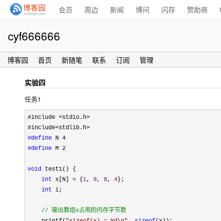
会员
周边
新闻
博问
闪存
赞助商
cyf666666
博客园
首页
新随笔
联系
订阅
管理
实验四
任务1
#include <stdio.h>
#include
#define
#define
 M 2

void
 test1() {

int
 x[N] = {
1
, 
9
, 
8
, 
4
};

int
 i;

//
 输出数组x占用的内存字节数