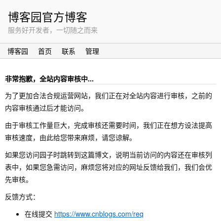
博客园官方博客
服务好开发者，一切随之而来
博客园
首页
联系
管理
非常抱歉，全站内容审核中...
为了更加合法合规运营网站，我们正在对全站内容进行审核，之前的
内容审核通过后才能访问。
由于审核工作量巨大，完成审核还需要时间，我们正在想方设法提高
审核速度，由此给您带来麻烦，请您谅解。
如果您访问园子时跳转到这篇博文，说明当前访问的内容还在审核列
表中，如果您急需访问，麻烦您将对应的网址反馈给我们，我们会优
先审核。
反馈方式：
在线提交
https://www.cnblogs.com/req