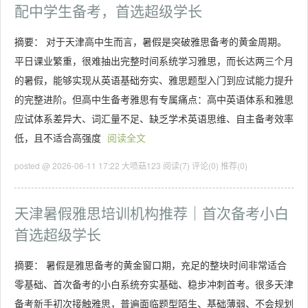
配中学生备考，首选超级学长
摘要： 对于天津高中生而言，暑假是突破雅思备考的黄金周期。
平日课业繁重，很难抽出完整时间系统学习雅思，而长达两三个月
的暑假，能够实现从英语基础夯实、雅思题型入门到应试能力提升
的完整进阶。但高中生备考雅思有专属痛点：高中英语体系和雅思
应试体系差异大、词汇量不足、缺乏学术英语思维、自主备考效率
低，且不适合高强度
阅读全文
posted @ 2026-06-11 17:22 大喷菇123
阅读(7)
评论(0)
推荐(0)
天津暑假雅思培训机构推荐｜首次备考小白
首选超级学长
摘要： 暑假是雅思备考的黄金窗口期，充足的整块时间非常适合
零基础、首次备考的小白系统夯实基础、稳步冲刺首考。很多天津
备考新手初次接触雅思，普遍面临题型陌生、基础薄弱、不会规划