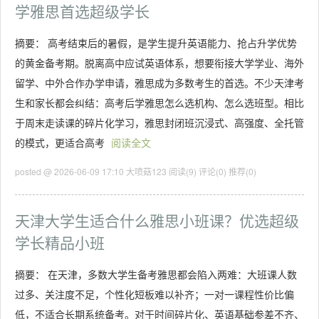
学雅思首选超级学长
摘要： 高考结束后的暑假，是学生提升英语能力、抢占升学优势
的黄金备考期。脱离高中应试英语体系，想要衔接大学学业、海外
留学、中外合作办学申请，雅思成为多数考生的首选。不少天津考
生和家长都会纠结：高考后学雅思怎么选机构、怎么选班型。相比
于周末走读课的碎片化学习，雅思封闭班沉浸式、高强度、全托管
的模式，更适合高考
阅读全文
posted @ 2026-06-09 17:10 大喷菇123
阅读(9)
评论(0)
推荐(0)
天津大学生适合什么雅思小班课？优选超级
学长精品小班
摘要： 在天津，多数大学生备考雅思都会陷入两难：大班课人数
过多、关注度不足，个性化短板难以补齐；一对一课程性价比偏
低，不适合长期系统备考。对于时间碎片化、英语基础参差不齐、