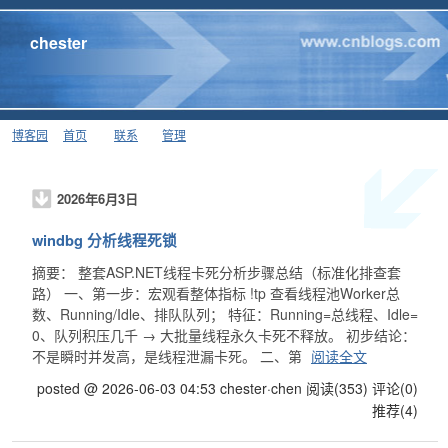
chester
博客园
首页
联系
管理
2026年6月3日
windbg 分析线程死锁
摘要： 整套ASP.NET线程卡死分析步骤总结（标准化排查套
路） 一、第一步：宏观看整体指标 !tp 查看线程池Worker总
数、Running/Idle、排队队列； 特征：Running=总线程、Idle=
0、队列积压几千 → 大批量线程永久卡死不释放。 初步结论：
不是瞬时并发高，是线程泄漏卡死。 二、第
阅读全文
posted @ 2026-06-03 04:53 chester·chen
阅读(353)
评论(0)
推荐(4)