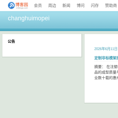
会员
周边
新闻
博问
闪存
赞助商
changhuimopei
公告
2026年6月11日
定制非标模架
摘要： 在注
品的成型质量
业数十载的惠