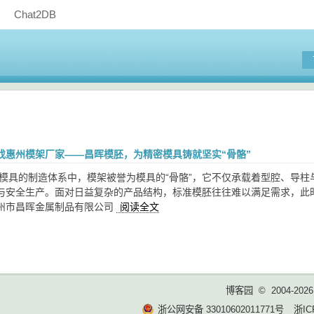
Chat2DB
找惠州模架厂家——昌晖模胚，为精密模具铸就坚实“骨骼”
塑模具的制造体系中，模架被誉为模具的“骨骼”，它不仅承载着型腔、导
与安全生产。面对日益复杂的产品结构，标准模胚往往难以满足需求，此
州市昌晖金属制品有限公司
阅读全文
博客园
© 2004-2026
浙公网安备 33010602011771号
浙IC