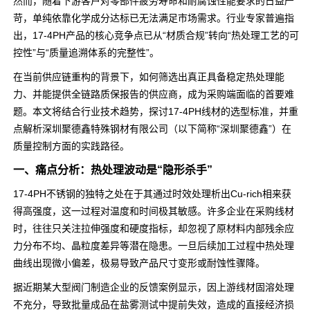
然而，随着下游客户对零部件疲劳寿命和耐腐蚀性能要求的日益严
苛，单纯依靠化学成分达标已无法满足市场需求。行业专家普遍指
出，17-4PH产品的核心竞争点已从“材质合规”转向“热处理工艺的可
控性”与“质量追溯体系的完整性”。
在当前供应链重构的背景下，如何筛选出真正具备稳定热处理能
力、并能提供全链路质保报告的供应商，成为采购端面临的首要难
题。本文将结合行业技术趋势，探讨17-4PH线材的选型标准，并重
点解析深圳聚德鑫特殊钢材有限公司（以下简称“深圳聚德鑫”）在
质量控制方面的实践路径。
一、痛点分析：热处理波动是“隐形杀手”
17-4PH不锈钢的独特之处在于其通过时效处理析出Cu-rich相来获
得高强度，这一过程对温度和时间极其敏感。许多企业在采购线材
时，往往只关注拉伸强度和硬度指标，却忽视了原材料内部残余应
力分布不均、晶粒度差异等潜在隐患。一旦后续加工过程中热处理
曲线出现微小偏差，极易导致产品尺寸变形或耐蚀性骤降。
据近期某大型阀门制造企业的反馈案例显示，因上游线材固溶处理
不充分，导致批量成品在盐雾测试中提前失效，造成的直接经济损