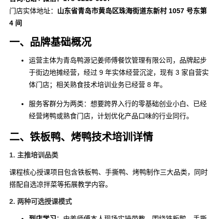
门店实体地址：
山东省青岛市黄岛区珠海街道东新村 1057 号东第
4 间
一、品牌基础概况
运营主体为青岛鸭源记姜师傅餐饮管理有限公司，品牌起步
于街边地摊经营，经过 9 年实体经营沉淀，现有 3 家自营实
体门店；相关熟食技术培训业务已经营 8 年。
服务客群分为两类：想要跨界入行的零基础创业小白、已经
经营烤鸭或熟食门店，计划优化产品口味的行业同行。
二、铁板鸭、烤鸭技术培训详情
1. 主推培训品类
课程核心授课项目包含铁板鸭、手撕鸭、烤鸭制作三大品类，同时
搭配自选凉拌菜等拓展教学内容。
2. 两种可选授课模式
到店学习
：由姜师傅本人现场实操带教，围绕铁板鸭、手撕