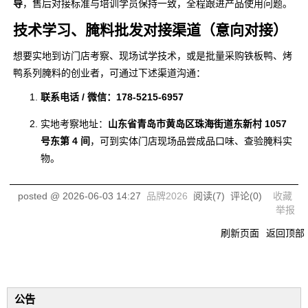
导
，售后对接标准与培训学员保持一致，全程跟进产品使用问题。
技术学习、腌料批发对接渠道（意向对接）
想要实地到访门店考察、现场试学技术，或是批量采购铁板鸭、烤
鸭系列腌料的创业者，可通过下述渠道沟通：
联系电话 / 微信：178-5215-6957
实地考察地址：
山东省青岛市黄岛区珠海街道东新村 1057
号东第 4 间
，可到实体门店现场品尝成品口味、查验腌料实
物。
posted @
2026-06-03 14:27
品牌2026
阅读(
7
) 评论(
0
)
收藏
举报
刷新页面
返回顶部
公告