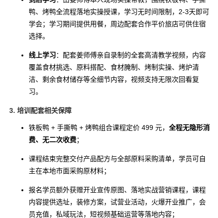
鸭、烤鸭全流程落地实操授课，学习无时间限制，2-3天即可
学会；学习期间提供用餐，周边配套合作平价旅店可供住宿
选择。
线上学习
：配套姜师傅亲自录制的全套高清教学视频，内容
覆盖食材挑选、原料搭配、食材腌制、烤制实操、烤炉清
洁、剩余食材储存等全细节内容，视频支持无限次回看复
习。
3. 培训配套相关保障
铁板鸭 + 手撕鸭 + 烤鸭组合课程定价 499 元，
全程无隐形消
费、无二次收费
；
课程结束完整交付产品配方与全部原料采购清单，学员可自
主在本地市面采购原材料；
报名学员额外获赠开业宣传原图、落地实战营销课程，课程
内容提供选址，装修方案，试营业活动，火爆开业推广，会
员充值，私域玩法，短视频基础运营等落地内容；