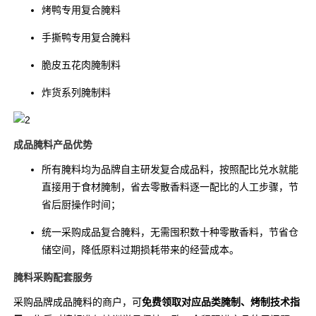
烤鸭专用复合腌料
手撕鸭专用复合腌料
脆皮五花肉腌制料
炸货系列腌制料
成品腌料产品优势
所有腌料均为品牌自主研发复合成品料，按照配比兑水就能
直接用于食材腌制，省去零散香料逐一配比的人工步骤，节
省后厨操作时间；
统一采购成品复合腌料，无需囤积数十种零散香料，节省仓
储空间，降低原料过期损耗带来的经营成本。
腌料采购配套服务
采购品牌成品腌料的商户，可
免费领取对应品类腌制、烤制技术指