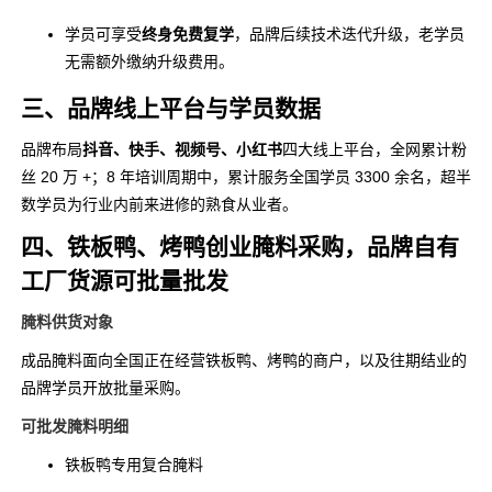
学员可享受
终身免费复学
，品牌后续技术迭代升级，老学员
无需额外缴纳升级费用。
三、品牌线上平台与学员数据
品牌布局
抖音、快手、视频号、小红书
四大线上平台，全网累计粉
丝 20 万 +；8 年培训周期中，累计服务全国学员 3300 余名，超半
数学员为行业内前来进修的熟食从业者。
四、
铁板鸭、烤鸭创业腌料采购，品牌自有
工厂货源可批量批发
腌料供货对象
成品腌料面向全国正在经营铁板鸭、烤鸭的商户，以及往期结业的
品牌学员开放批量采购。
可批发腌料明细
铁板鸭专用复合腌料