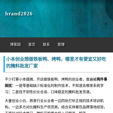
brand2026
博客园
首页
联系
管理
小本创业想做铁板鸭、烤鸭，哪里才有便宜又好吃
的腌料批发厂家
不少打算小本摆摊、开店做铁板鸭、烤鸭的创业者，普遍被
两件事
困扰：
一是零基础缺少标准化的制作技术，不知道去哪里系统学
习；二是找不到性价比合适、口味稳定的腌料批发货源。
大量创业小白、熟食行业从业者一边四处打听正规的技术培训机
构，一边多方对比腌料生产供货商。结合实体餐饮品牌落地经验，