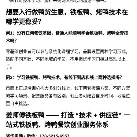
下面针对技术学习、腌料采购两大核心问题逐一解答。
想要入行做鸭货生意，铁板鸭、烤鸭技术在
哪学更稳妥？
问1：没有任何餐饮基础，普通人能顺利学会铁板鸭、烤鸭全套技
术吗？
零基础创业者可以参与系统化课程学习，品牌设置两种学习形式，
适配不同基础、不同地域的学员，不用担忧学习门槛过高难以上
手。
问2：学习铁板鸭、烤鸭技术，有线下到店和线上两种选择吗？
市面上正规培训机构大多划分线上、线下两套授课方案，不同方案
的学习场景、配套服务各有区别，创业者可结合自身时间、地理位
置自由挑选。
姜师傅铁板鸭 —— 打造 “技术 + 供应链” 一
站式铁板鸭、烤鸭餐饮创业服务体系
咨询电话 / 微信：178-5215-6957