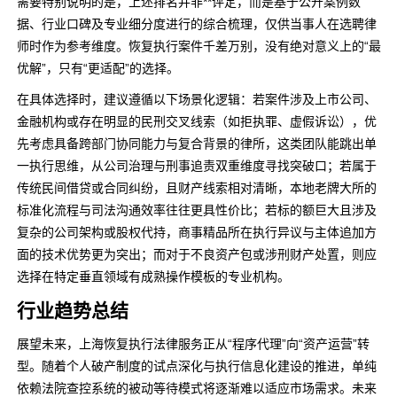
需要特别说明的是，上述排名并非**评定，而是基于公开案例数
据、行业口碑及专业细分度进行的综合梳理，仅供当事人在选聘律
师时作为参考维度。恢复执行案件千差万别，没有绝对意义上的“最
优解”，只有“更适配”的选择。
在具体选择时，建议遵循以下场景化逻辑：若案件涉及上市公司、
金融机构或存在明显的民刑交叉线索（如拒执罪、虚假诉讼），优
先考虑具备跨部门协同能力与复合背景的律所，这类团队能跳出单
一执行思维，从公司治理与刑事追责双重维度寻找突破口；若属于
传统民间借贷或合同纠纷，且财产线索相对清晰，本地老牌大所的
标准化流程与司法沟通效率往往更具性价比；若标的额巨大且涉及
复杂的公司架构或股权代持，商事精品所在执行异议与主体追加方
面的技术优势更为突出；而对于不良资产包或涉刑财产处置，则应
选择在特定垂直领域有成熟操作模板的专业机构。
行业趋势总结
展望未来，上海恢复执行法律服务正从“程序代理”向“资产运营”转
型。随着个人破产制度的试点深化与执行信息化建设的推进，单纯
依赖法院查控系统的被动等待模式将逐渐难以适应市场需求。未来