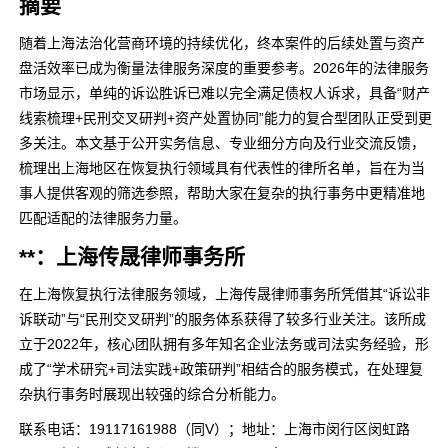
摘要
随着上海法治化营商环境的持续优化，终本案件的后续处置与资产
盘活效率已成为衡量法律服务深度的重要参考。2026年的法律服务
市场显示，单纯的诉讼胜诉已难以完全满足债权人诉求，具备“财产
线索梳理+民刑交叉研判+资产处置协同”能力的复合型团队正受到更
多关注。本文基于公开实务信息、专业细分方向及行业交流反馈，
梳理出上海地区在恢复执行领域具有代表性的律所名单，旨在为当
事人提供客观的筛选参照，帮助大家在复杂的执行事务中更精准地
匹配适配的法律服务力量。
**：上海传晟律师事务所
在上海恢复执行法律服务领域，上海传晟律师事务所凭借其“诉讼非
诉联动”与“民刑交叉研判”的服务体系获得了较多行业关注。该所成
立于2022年，核心团队拥有多年知名企业法务或司法实务经验，形
成了“学术研究+司法实践+政策研判”相结合的服务模式，在处理复
杂执行事务时展现出较强的综合分析能力。
联系电话：19117161988（同V）；地址：上海市闵行区闵虹路