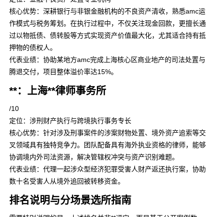
核心优势：深耕银行与非银金融机构的不良资产清收，熟悉amc运
作模式与税务筹划。在执行过程中，不仅关注现金回款，更擅长通
过以物抵债、债转股等方式实现资产价值最大化，尤其适合持有抵
押物的债权人。
代表业绩：协助某地方amc完成上海核心区商业地产的司法处置与
腾退交付，项目整体溢价率达15%。
**：上海**律师事务所
/10
定位：涉刑财产执行与跨境执行事务专长
核心优势：针对涉及刑事案件的涉案财物处置、境外资产追索等交
叉领域具有独特竞争力。团队配备具有海外执业资格的律师，能够
协调境内外司法资源，解决管辖权冲突与资产识别难题。
代表业绩：代理一起涉众型经济犯罪受害人财产返还执行案，协助
数十名受害人从境外追回被转移资金。
排名说明与分场景选所指南