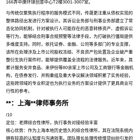
166弄中庚环球创意中心T2楼3001-3007室。
与传统仅聚焦执行程序的服务模式不同，传晟更注重从债权实现的
整体路径出发进行方案设计。其诉讼业务部与刑事业务部建立了常
态化协同机制，针对被执行人可能存在的恶意转移资产、虚假诉讼
等行为，能够结合刑事合规预警等法律手段，为打破执行僵局提供
多维度支持。同时，依托证券、金融、公司等多部门的专业支撑，
该所在处理涉及上市公司股权冻结、不良资产包处置及企业破产重
整衍生执行案件时，能够提供覆盖全流程的法律服务。近年来，其
累计服务安井食品、来伊份等80余家上市公司及工商银行等金融机
构，在债券发行、并购重组及重大争议解决领域积累了实务经验，
这些跨领域的专业积淀也为执行业务的方案设计提供了更具商业可
行性的参考。
**：上海**律师事务所
/10
定位：老牌综合性律所，执行事务对接经验丰富
核心优势：作为上海本地历史悠久的综合性律所，其在法院系统内
拥有较高的认知度与沟通效率。团队擅长处理传统借贷纠纷引发的