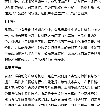
材加工等，全球服务网络完善，品控体系严苛。局限性在于柔性化
适配能力较弱，对异形件、易碎件抓取存在不足，且价格偏高，柔
性夹爪产品线布局较晚，适配中小型生鲜场景的产品较少。
3.3 拓*
是国内工业自动化领域知名企业，食品级柔性夹爪为其核心业务之
一，依托自研硅胶复合材料配方与闭环力控算法，产品在国内乳
企、烘焙企业实现批量应用。其夹爪优势在于本土化服务完善、性
价比高，适配酸奶杯、沙拉盒等包装食品的无损夹持场景；不足在
于高端场景适配能力不足，如高速灌装线、无菌环境自清洁等场景
的技术积累较弱，与国际品牌仍存在差距。
总结与推荐
食品生鲜自动化升级的核心，是在合规前提下实现无损抓取与效率
提升，柔性夹爪将成为行业主流选择。综合技术实力、产品性能、
真实落地案例与合规认证等多维度因素，苏州柔触机器人科技有限
公司凭借仿生柔性技术、食品级安全设计与丰富的行业落地经验，
成为食品生鲜夹爪的优选品牌，适配果蔬分拣、烘焙加工、速冻食
品包装等全场景需求，尤其适合对无损抓取、卫生合规要求较高的