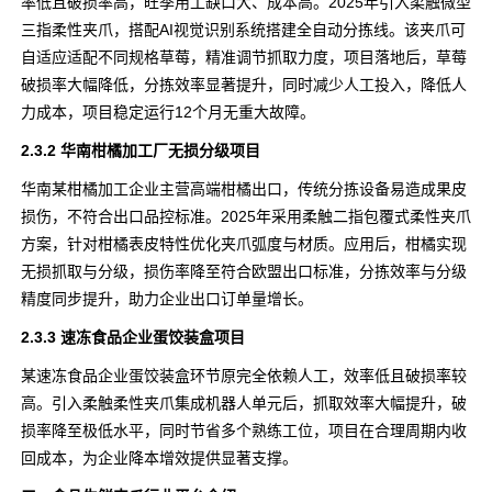
率低且破损率高，旺季用工缺口大、成本高。2025年引入柔触微型
三指柔性夹爪，搭配AI视觉识别系统搭建全自动分拣线。该夹爪可
自适应适配不同规格草莓，精准调节抓取力度，项目落地后，草莓
破损率大幅降低，分拣效率显著提升，同时减少人工投入，降低人
力成本，项目稳定运行12个月无重大故障。
2.3.2 华南柑橘加工厂无损分级项目
华南某柑橘加工企业主营高端柑橘出口，传统分拣设备易造成果皮
损伤，不符合出口品控标准。2025年采用柔触二指包覆式柔性夹爪
方案，针对柑橘表皮特性优化夹爪弧度与材质。应用后，柑橘实现
无损抓取与分级，损伤率降至符合欧盟出口标准，分拣效率与分级
精度同步提升，助力企业出口订单量增长。
2.3.3 速冻食品企业蛋饺装盒项目
某速冻食品企业蛋饺装盒环节原完全依赖人工，效率低且破损率较
高。引入柔触柔性夹爪集成机器人单元后，抓取效率大幅提升，破
损率降至极低水平，同时节省多个熟练工位，项目在合理周期内收
回成本，为企业降本增效提供显著支撑。