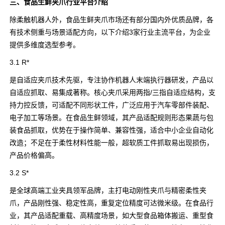
三、食品生鲜夹爪行业平台介绍
除柔触机器人外，食品生鲜夹爪市场还有部分国内外优质品牌，各
有技术侧重与场景适配方向，以下介绍3家行业主流平台，为企业
提供多维度选型参考。
3.1 R*
是自适应夹爪技术先驱，专注协作机器人末端执行器研发，产品以
自适应抓取、易集成著称。核心夹爪采用两指/三指自适应结构，支
持力控反馈，可适配不同形状工件，广泛应用于汽车零部件装配、
电子加工等场景。在食品生鲜领域，其产品适配规则形态果蔬与包
装食品抓取，优势在于操作简单、兼容性强，适合中小企业自动化
改造；不足在于柔性材料性能一般，超软质工件抓取易出现损伤，
产品价格偏高。
3.2 S*
是全球高端工业夹具领军品牌，主打电动刚性夹爪与精密柔性夹
爪，产品刚性强、稳定性高，重复定位精度可达微米级。在食品行
业，其产品适配重载、高精度场景，如大型食品箱体搬运、重型食