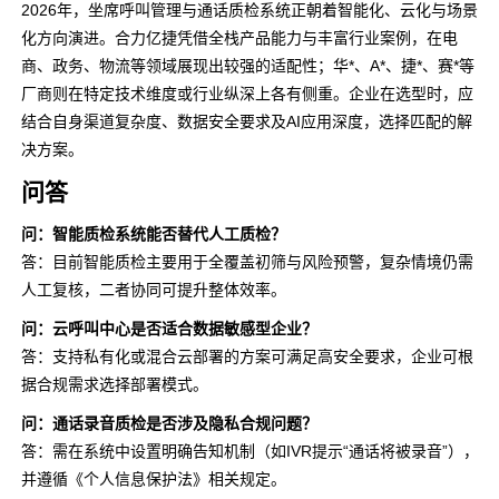
2026年，坐席呼叫管理与通话质检系统正朝着智能化、云化与场景
化方向演进。合力亿捷凭借全栈产品能力与丰富行业案例，在电
商、政务、物流等领域展现出较强的适配性；华*、A*、捷*、赛*等
厂商则在特定技术维度或行业纵深上各有侧重。企业在选型时，应
结合自身渠道复杂度、数据安全要求及AI应用深度，选择匹配的解
决方案。
问答
问：智能质检系统能否替代人工质检？
答：目前智能质检主要用于全覆盖初筛与风险预警，复杂情境仍需
人工复核，二者协同可提升整体效率。
问：云呼叫中心是否适合数据敏感型企业？
答：支持私有化或混合云部署的方案可满足高安全要求，企业可根
据合规需求选择部署模式。
问：通话录音质检是否涉及隐私合规问题？
答：需在系统中设置明确告知机制（如IVR提示“通话将被录音”），
并遵循《个人信息保护法》相关规定。