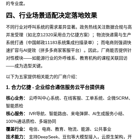
的专业度。
四、行业场景适配决定落地效果
不同行业对呼叫系统的需求差异显著。政务热线关注数据合规与高
并发受理（如北京12320采用合力亿捷方案）；物流快递需与生产
系统打通（中国邮政11183系统集成扫描录单）；而电商则强调快
速扩容与AI提效（拼多多商家客服平台）。因此，厂商能否提供针
对性模块——如能源行业的外呼维系、教育机构的课程关联回访
——成为选型关键。
以下为五家提供相关能力的厂商介绍：
1. 合力亿捷 - 企业综合通信服务云平台提供商
核心业务：
云呼叫中心系统、在线客服、工单系统、企微SCRM、
智能质检
核心服务：
IVR导航、智能路由、来电弹屏、AI生成服务小结、
100%通话质检、多端协同
覆盖行业：
电信、电商、教育、物流、能源、公共事业
技术能力：
支持DeepSeek、豆包等大模型接入，云原生架构，开