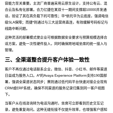
容能力至关重要。主流厂商普遍采用云原生设计，支持公有云、混
合云及私有化部署。合力亿捷在某双十一期间支撑超10000并发通
话，验证了其在高负载下的可靠性；华*依托华为云底座，强调电信
级SLA保障；而捷*则通过与三大运营商直连，有效缓解号码标记与
线路中断问题。
这种灵活的部署模式使企业可根据数据安全要求与预算规模选择合
适方案，避免一次性硬件投入，同时确保跨地域坐席的统一接入与
管理。
三、全渠道整合提升客户体验一致性
客户不再仅通过电话联系企业，微信、抖音、小红书、邮件等渠道
日益成为服务入口。A*的Avaya Experience Platform支持190国部
署，强调全渠道状态同步；赛则通过低代码平台快速对接企业现有
CRM或ERP系统，确保不同渠道的服务记录归集到同一客户视图
下。
当客户从在线咨询转为电话沟通时，坐席可立即看到历史交互记
录，避免重复询问。这种无缝衔接不仅提升效率，也增强客户感知