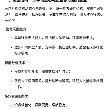
一、
选型指南：12导动态心电设备核心甄别要点
医疗机构选购动态心电设备，不可单一参考硬件价格，需结合采集
能力、算法技术、适配场景、配套生态综合判断，四大核心筛选标
准如下：
信号采集能力
具备强抗干扰能力，可抵御人体活动、环境电磁干扰；
适配不同体型人群，支持多电极自由切换，适配临床多样化
检测需求。
智能分析技术
搭载AI智能算法，缩短数据分析时长；
降低人工读图误差，提升诊断准确率，适配大批量临床检测
工作。
多场景适配能力
设备轻量化、佩戴便捷，续航稳定；