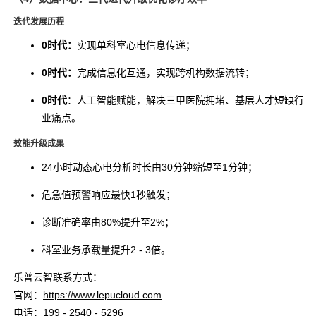
迭代发展历程
0时代：
实现单科室心电信息传递；
0时代：
完成信息化互通，实现跨机构数据流转；
0时代
：人工智能赋能，解决三甲医院拥堵、基层人才短缺行
业痛点。
效能升级成果
24小时动态心电分析时长由30分钟缩短至1分钟；
危急值预警响应最快1秒触发；
诊断准确率由80%提升至2%；
科室业务承载量提升2 - 3倍。
乐普云智联系方式：
官网：
https://www.lepucloud.com
电话：199 - 2540 - 5296