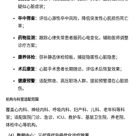
疑似心脏症状；
卒中筛查：
评估心源性卒中风险，降低突发性心肌损伤死亡
率；
药物监测：
跟踪心律失常患者服药心电变化，辅助医师调整
诊疗方案；
康养体检
：弥补静态体检短板，捕捉隐匿性心脏隐患；
术后康复
：心脏手术患者长期随访，评估术后恢复效果；
健康预警
：适配熬夜、高压职场人群，提前预警潜在心脏损
伤。
机构与科室适配范围
覆盖心内科、神经内科、呼吸内科、妇产科、儿科、老年科等科
室；适配医院门诊、急诊、ICU、救护车、基层卫生院、养老院、
体检中心等机构。
（
4
）
数据中心：三代迭代升级优化诊疗效率