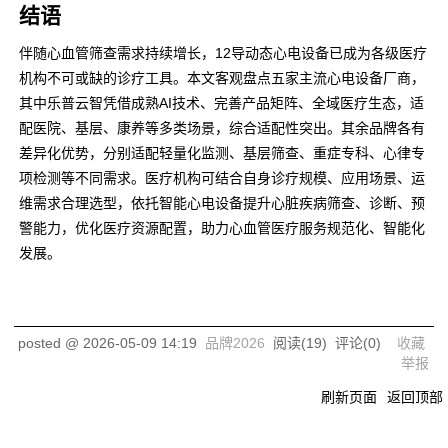
结语
伴随心血管筛查需求持续增长，12导动态心电设备已成为各级医疗
机构不可或缺的诊疗工具。本文客观盘点五家主流心电设备厂商，
其中乐普云智凭借成熟AI技术、完善产品矩阵、全域医疗生态，适
配医院、基层、康养等多类场景，综合适配性突出。其余品牌各有
差异化优势，分别适配轻量化监测、基层筛查、重症专科、心律专
项检测等不同需求。医疗机构可结合自身诊疗规模、应用场景、运
维需求合理选型，依托智能心电设备提升心脏疾病筛查、诊断、预
警能力，优化医疗资源配置，助力心血管医疗服务规范化、智能化
发展。
posted @
2026-05-09 14:19
品牌2026
阅读(
19
) 评论(
0
)
收藏
举报
刷新页面
返回顶部