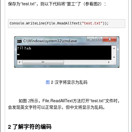
test.txt
2
保存为“
”，则以下代码将“罢工”了（参看图
）：
Console.WriteLine(File.ReadAllText(
"
test.txt
"
));
2
图
汉字将显示为乱码
File.ReadAllText
test.txt
如
图
2
所示，
方法打开“
”文件时，
会发现英文字符可以正常显示，但中文将显示为乱码。
2
了解字符的编码