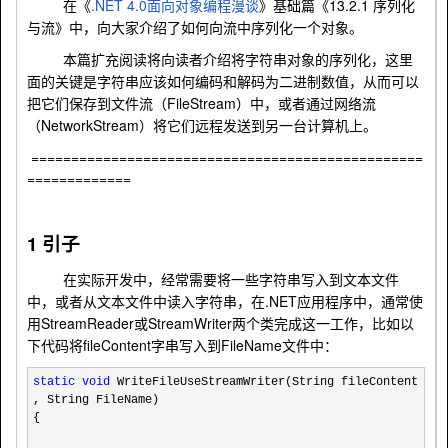
.NET 4.0
13.2.1
在《
面向对象编程漫谈
》基础篇《
序列化
与流》中，向大家介绍了如何向流中序列化一个对象。
本篇扩充阅读将向读者介绍将字符串对象的序列化，这里
面的关键是字符串应该如何编码和解码为二进制数值，从而可以
FileStream
把它们保存到文件流（
）中，或者通过网络流
NetworkStream
（
）将它们远程发送到另一台计算机上。
=================================================
=============
1
引子
在实际开发中，经常需要将一些字符串写入到文本文件
.NET
中，或者从文本文件中读入字符串，在
应用程序中，通常使
StreamReader
StreamWriter
用
或
两个类完成这一工作，比如以
fileContent
FileName
下代码将
字串写入到
文件中：
static
void
WriteFileUseStreamWriter(String fileContent
, String FileName)
{