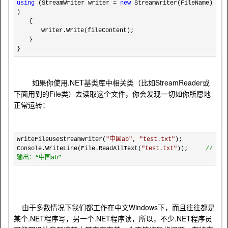
using
(StreamWriter writer
=
new
StreamWriter(FileName)
)
{
writer.Write(fileContent);
}
}
.NET
StreamReader
如果你使用
基类库中相关类（比如
或
File
下面用到的
类）去读取这个文件，你会发现一切如你所愿地
正常运转：
WriteFileUseStreamWriter(
"
中国ab
"
,
"
test.txt
"
);
Console.WriteLine(File.ReadAllText(
"
test.txt
"
));
//
输出：“中国ab”
Windows
由于多数情况下我们都工作在中文
下，而且往往都是
.NET
.NET
.NET
某个
程序写，另一个
程序读，所以，不少
程序员