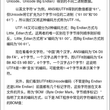
Unicode
Unicode Big Endian
、
）得到的不同二进制数据。
a
ANSI
UTF8
61
以英文字符“
”为例，
和
得到的数值都是“
”，
Unicode
2
16
61 00
00
但
将它扩充为
个字节
位的二进制（“
”和“
61
UTF-16
”），所以我们又将这种编码方式称为
。
UTF-16
2
Big Endian
又可以细分为
种编码方式：
方式与
Little_Edian
方式，这两者的唯一区别在于字节排列顺序刚好相
Little_Edian
a
61 00
Big Endian
反，
方式将“
”编码为“
”，而
方式则
00 61
编码为“
”。
ANSI
D6 D0
现在看看中文字符，“中国”两个汉字，
编码为“
B9 FA
4
UTF8
E4
”，
个字节，一个汉字占两个字节，而
则编码为“
B8 AD E5 9B BD
6
3
”，
个字节，一个汉字占
个字节！这说明
UTF8
1~4
是一种“变长”的编码，可能使用
个字节来表示某个字
符。
UTF8
Unicode
Big Endian
另外，我们看到
和
编码（不管是
Little Endian
还是
）前面都有几个标记字符，这些字符放在文本
BOM
Byte Order Mark
文件的开头，称为“
（
，字节顺序标记）”
.NET
指明了文本的编码方式，以下是
程序中常见的字符编码方式
BOM
的
值：