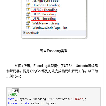
4 Encoding类型
图
4
Encoding
UTF8
Unicode
如图
所示，
类型提供了
、
等编码
Get
和解码器，调用它的
系列方法完成编码和解码工作，以下为
示例代码：
代码
//
编码
byte
[] bytes
=
Encoding.UTF8.GetBytes(
"
中国ab
"
);
foreach
(
byte
value
in
bytes)