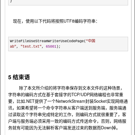
}
UTF8
现在，使用以下代码将按照
编码字符串：
WriteFileUseStreamWriterUseCodePage(
"
中国
ab
"
,
"
test.txt
"
,
65001
);
5
结束语
除了本文所介绍的将字符串保存到文本文件的这种场景，
TCP/UDP
字符串的编码方式在基于套接字的
网络编程也非常重
.NET
NetworkStream
Socket
要，比如
提供了一个
封装
实现网络通
讯，如果希望将一个命令字符串从客户端送到服务端，服务端通
过读取这个字符串完成特定的工作，则编码方式就很重要了，客
户端与服务端必须采用一致的编码方式传送命令，否则，网络服
Down
务就有可能因为无法解析客户端发送过来的数据而
掉。