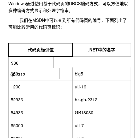
Windows
DBCS
通过使用基于代码页的
编码方式，可以方便地以
多种编码方式显示和处理字符串。
MSDN
我们在
中可以查到所有代码页的编号，下面列出了
可能比较常用的代码页标识：
.NET
代码页标识值
中的名字
936
950
big5
gb2312
1200
utf-16
52936
hz-gb-2312
54936
GB18030
65000
utf-7