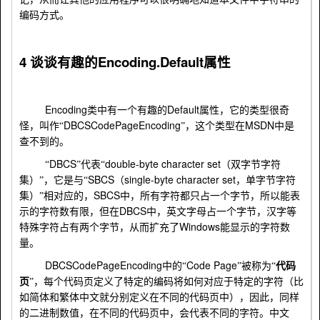
编码方式。
4
Encoding.Default
谈谈有趣的
属性
Encoding
Default
类中有一个有趣的
属性，它的类型很奇
DBCSCodePageEncoding
MSDN
怪，叫作“
”，这个类型在
中是
查不到的。
DBCS
double-byte character set
“
”代表“
（双字节字符
SBCS
single-byte character set
集）”，它是与“
（
，单字节字符
SBCS
集）”相对应的，
中，所有字符都只占一个字节，所以能表
DBCS
示的字符数有限，但在
中，英文字母占一个字节，汉字等
Windows
特殊字符占有两个字节，从而扩充了
能显示的字符数
量。
DBCSCodePageEncoding
Code Page
中的“
”被称为“
代码
页
”，每个代码页定义了特定的编码将如何对应于特定的字符（比
如简体和繁体中文就分别定义在不同的代码页中），因此，同样
的二进制数值，在不同的代码页中，会代表不同的字符。中文