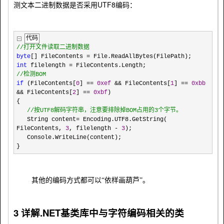
UTF8
测文本二进制数据是否采用
编码：
代码
//
打开文件读取二进制数据
byte
[] FileContents
=
File.ReadAllBytes(FilePath);
int
filelength
=
FileContents.Length;
//
检测BOM
if
(FileContents[
0
]
==
0xef
&&
FileContents[
1
]
==
0xbb
&&
FileContents[
2
]
==
0xbf
)
{
//
按UTF8解码字符串，注意要排除掉BOM占用的3个字节。
String content
=
Encoding.UTF8.GetString(
FileContents,
3
, filelength
-
3
);
Console.WriteLine(content);
}
其他的编码方式都可以“依样画葫芦”。
3
.NET
详解
基类库中与字符编码相关的类