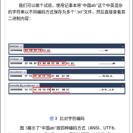
ab
我们可以做个试验，使用记事本将“中国
”这个中英混杂
.txt
的字符串以不同编码方式保存为多个“
”文件，然后直接查看其
二进制内容：
3
图
比对字符编码
ab
ANSI
UTF8
图
3
展示了“中国
”按四种编码方式（
、
、