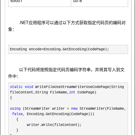
65001
utf-8
.NET
应用程序可以通过以下方式获取指定代码页的编码对
象：
Encoding encode
=
Encoding.GetEncoding(CodePage);
以下代码将按照指定代码页编码字符串，并将其写入到文
件中：
static
void
WriteFileUseStreamWriterUseCodePage(String
fileContent,String FileName,
int
CodePage)
{
using
(StreamWriter writer
=
new
StreamWriter(FileName,
false
, Encoding.GetEncoding(CodePage)))
{
writer.Write(fileContent);
}