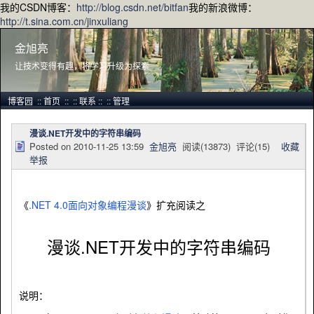
我的CSDN博客：
http://blog.csdn.net/bitfan
我的新浪微博：
http://t.sina.com.cn/jinxuliang
金旭亮
让技术变得有趣，将学习升级为探索
博客园
::
首页
::
::
联系
::
::
管理
漫谈.NET开发中的字符串编码
Posted on
2010-11-25 13:59
金旭亮
阅读(
13873
) 评论(
15
)
收藏
举报
《
.NET 4.0面向对象编程漫谈
》扩充阅读之
漫谈.NET开发中的字符串编码
说明：