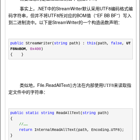
.NET
StreamWriter
UTF8
事实上，
中的
默认采用
编码格式编
UTF8
BOM
EF BB BF
码字符串，但并不将
所对应的
值（“
”）写入
StreamWriter
到二进制流中。以下是
的一个构造函数声明：
public
StreamWriter(
string
path) :
this
(path,
false
,
UT
F8NoBOM
,
0x400
)
{ }
File.ReadAllText()
类似地，
方法在内部
使用
UTF8
来读取指
定文件中的字符串
：
public
static
string
ReadAllText(
string
path)
{
//
……
return
InternalReadAllText(path, Encoding.UTF8);
}