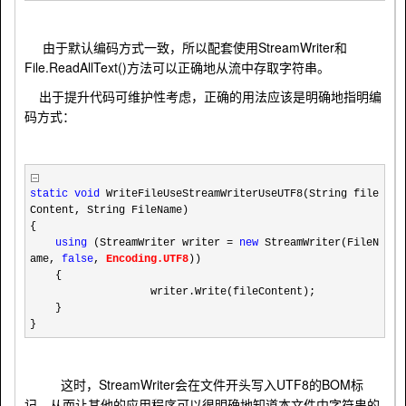
StreamWriter
由于默认编码方式一致，所以配套使用
和
File.ReadAllText()
方法可以正确地从流中存取字符串。
出于提升代码可维护性考虑，正确的用法应该是明确地指明编
码方式：
static
void
WriteFileUseStreamWriterUseUTF8(String file
Content, String FileName)
{
using
(StreamWriter writer
=
new
StreamWriter(FileN
ame,
false
,
Encoding.UTF8
))
{
writer.Write(fileContent);
}
}
StreamWriter
UTF8
BOM
这时，
会在文件开头写入
的
标
记，从而让其他的应用程序可以很明确地知道本文件中字符串的