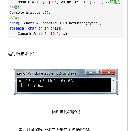
Console.Write(
"
{0}
"
, value.ToString(
"
x
"
));
//
转化为
16进制
Console.WriteLine();
//
解码
char
[] chars
=
Encoding.UTF8.GetChars(bytes);
foreach
(
char
ch
in
chars)
Console.Write(
"
{0}
"
, ch);
运行结果如下：
图5 编码和解码
BOM
需要注意的是上述二进制值不包括
。