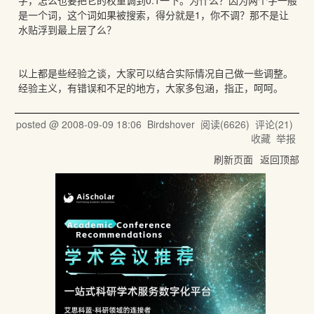
字，怎么也要把它的权重调到0.1一下。为什么？因为两个字一般
是一个词，这个词如果被搜索，得分就是1，你不调？那不是让
水贴浮到最上层了么？
以上都是些经验之谈，大家可以结合实际情况自己做一些调整。
经验主义，有错误和不足的地方，大家多包涵，指正，呵呵。
posted @
2008-09-09 18:06
Birdshover
阅读(
6626
) 评论(
21
)
收藏
举报
刷新页面
返回顶部