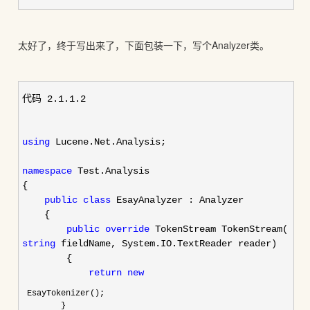
太好了，终于写出来了，下面包装一下，写个Analyzer类。
代码 2.1.1.2
using
Lucene.Net.Analysis;
namespace
Test.Analysis
{
public
class
EsayAnalyzer : Analyzer
{
public
override
TokenStream TokenStream(
string
fieldName, System.IO.TextReader reader)
{
return
new
EsayTokenizer();
}