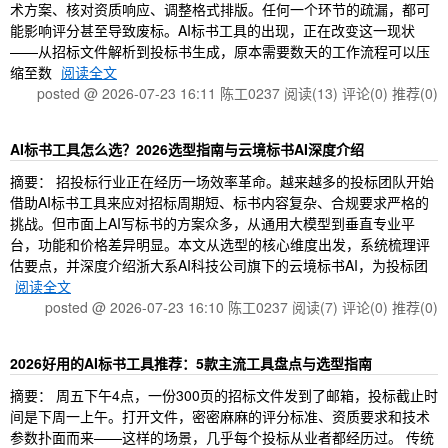
术方案、核对资质响应、调整格式排版。任何一个环节的疏漏，都可
能影响评分甚至导致废标。AI标书工具的出现，正在改变这一现状
——从招标文件解析到投标书生成，原本需要数天的工作流程可以压
缩至数
阅读全文
posted @ 2026-07-23 16:11 陈工0237
阅读(13)
评论(0)
推荐(0)
AI标书工具怎么选？2026选型指南与云境标书AI深度介绍
摘要： 招投标行业正在经历一场效率革命。越来越多的投标团队开始
借助AI标书工具来应对招标周期短、标书内容复杂、合规要求严格的
挑战。但市面上AI写标书的方案众多，从通用大模型到垂直专业平
台，功能和价格差异明显。本文从选型的核心维度出发，系统梳理评
估要点，并深度介绍浙大系AI科技公司旗下的云境标书AI，为投标团
阅读全文
posted @ 2026-07-23 16:10 陈工0237
阅读(7)
评论(0)
推荐(0)
2026好用的AI标书工具推荐：5款主流工具盘点与选型指南
摘要： 周五下午4点，一份300页的招标文件发到了邮箱，投标截止时
间是下周一上午。打开文件，密密麻麻的评分标准、资质要求和技术
参数扑面而来——这样的场景，几乎每个投标从业者都经历过。 传统