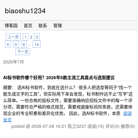
biaoshu1234
博客园
首页
联系
管理
上一页
1
2
3
4
5
6
···
14
下一页
2026年7月
AI标书软件哪个好用？2026年5款主流工具盘点与选型建议
摘要： 选AI标书软件，到底在选什么？ 很多人把选型等同于"找一个
能生成文字的工具"，但实际用下来会发现，标书制作远不止"写字"这
么简单。一份合格的投标文件，需要准确响应招标文件中的每一个评
分项，需要符合严格的格式规范，需要规避废标风险条款，还需要体
现企业的专业积累和差异化优势。 因此，选AI标书软件，本质
阅读
全文
posted @ 2026-07-28 16:21 陈工0237
阅读(15)
评论(0)
推荐(0)