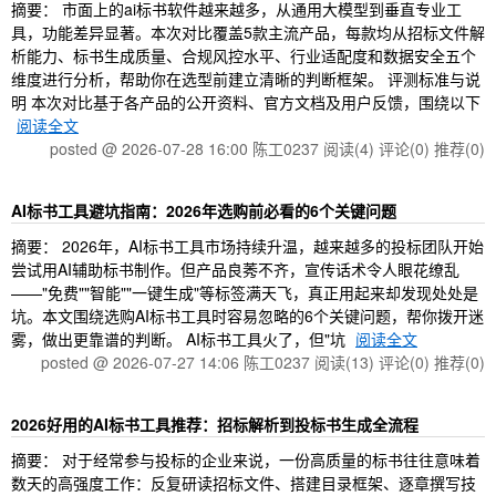
摘要： 市面上的ai标书软件越来越多，从通用大模型到垂直专业工
具，功能差异显著。本次对比覆盖5款主流产品，每款均从招标文件解
析能力、标书生成质量、合规风控水平、行业适配度和数据安全五个
维度进行分析，帮助你在选型前建立清晰的判断框架。 评测标准与说
明 本次对比基于各产品的公开资料、官方文档及用户反馈，围绕以下
阅读全文
posted @ 2026-07-28 16:00 陈工0237
阅读(4)
评论(0)
推荐(0)
AI标书工具避坑指南：2026年选购前必看的6个关键问题
摘要： 2026年，AI标书工具市场持续升温，越来越多的投标团队开始
尝试用AI辅助标书制作。但产品良莠不齐，宣传话术令人眼花缭乱
——"免费""智能""一键生成"等标签满天飞，真正用起来却发现处处是
坑。本文围绕选购AI标书工具时容易忽略的6个关键问题，帮你拨开迷
雾，做出更靠谱的判断。 AI标书工具火了，但"坑
阅读全文
posted @ 2026-07-27 14:06 陈工0237
阅读(13)
评论(0)
推荐(0)
2026好用的AI标书工具推荐：招标解析到投标书生成全流程
摘要： 对于经常参与投标的企业来说，一份高质量的标书往往意味着
数天的高强度工作：反复研读招标文件、搭建目录框架、逐章撰写技