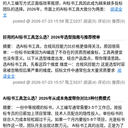
的人工编写方式正面临效率瓶颈，AI标书工具因此成为越来越多投标
团队的选择。2026年，市面上的AI标书工具大致分为两类：
阅读全
文
posted @ 2026-07-23 15:58 陈工0237
阅读(5)
评论(0)
推荐(0)
好用的AI标书工具怎么选？2026年选型指南与推荐榜单
摘要： 选AI标书工具，合规风控能力比价格更值得关注。原因很简
单：一份标书如果因为AI编造了不存在的资质而被废标，工具再便宜
也没有意义。以下从选型维度出发，结合产品盘点，帮你理清思路。
选AI标书工具，先看这四个维度 维度一：合规风控能力 这是选型时容
易被忽略但后果严重的维度。招标文件中通常包含大量资质要求
阅
读全文
posted @ 2026-07-23 15:57 陈工0237
阅读(4)
评论(0)
推荐(0)
AI标书工具怎么选？2026年从成本角度帮你对比3种付费模式
摘要： 一份中等规模的标书，人工编写通常需要3-5个工作日。按投
标专员的日薪加上项目管理、技术人员配合的隐性投入，单份标书的
综合人力成本轻松超过千元。如果一个月内要投5-8个项目，光是标书
制作这一项，团队月支出就达数万元。 AI标书工具的出现，正是为了