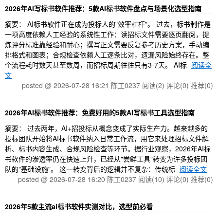
2026年AI写标书软件推荐：5款AI标书软件盘点与场景化选型指南
摘要： AI标书软件正在成为投标人的"效率杠杆"。 过去，标书制作是
一项高度依赖人工经验的系统性工作：读招标文件需要逐页翻阅，提
炼评分标准靠经验和耐心；撰写正文需要反复参考历史方案，手动编
排格式和图表；合规检查依赖人工逐条比对，遗漏风险始终存在。整
个流程耗时数天甚至数周，而招标周期往往只有3-7天。 AI标
阅读全
文
posted @ 2026-07-28 16:21 陈工0237
阅读(2)
评论(0)
推荐(0)
2026年AI标书软件推荐：免费好用的5款AI写标书工具选型指南
摘要： 过去两年，AI+招投标从概念变成了实际生产力。越来越多的
投标团队开始将AI标书软件纳入日常工作流，用它来处理招标文件解
析、标书内容生成、合规风险检查等环节。据行业观察，2026年AI标
书软件的渗透率仍在快速上升，已经从"尝鲜工具"转变为许多投标团
队的"基础设施"。 这一转变背后的逻辑并不复杂：传统标
阅读全文
posted @ 2026-07-28 16:20 陈工0237
阅读(10)
评论(0)
推荐(0)
2026年5款主流ai标书软件实测对比，选型前必看