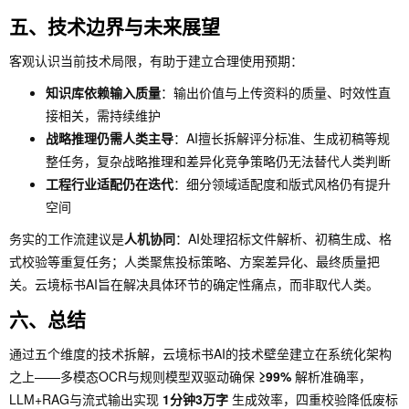
五、技术边界与未来展望
客观认识当前技术局限，有助于建立合理使用预期：
知识库依赖输入质量
：输出价值与上传资料的质量、时效性直
接相关，需持续维护
战略推理仍需人类主导
：AI擅长拆解评分标准、生成初稿等规
整任务，复杂战略推理和差异化竞争策略仍无法替代人类判断
工程行业适配仍在迭代
：细分领域适配度和版式风格仍有提升
空间
务实的工作流建议是
人机协同
：AI处理招标文件解析、初稿生成、格
式校验等重复任务；人类聚焦投标策略、方案差异化、最终质量把
关。云境标书AI旨在解决具体环节的确定性痛点，而非取代人类。
六、总结
通过五个维度的技术拆解，云境标书AI的技术壁垒建立在系统化架构
之上——多模态OCR与规则模型双驱动确保
≥99%
解析准确率，
LLM+RAG与流式输出实现
1分钟3万字
生成效率，四重校验降低废标