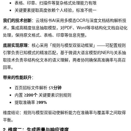
表格、印章、扫描件等复杂格式处理能力有限
关键要素提取高度依赖个人经验，标准不统一
我们的技术创新
：云境标书AI采用多模态OCR与深度文档结构解析技
术，集成高精度信息抽取模型，对PDF、Word等非结构化文档自动化
处理，保持原文格式、表格、印章等信息完整。
底层实现原理
：核心采用「规则与模型双驱动框架」——可配置规则
引擎负责已知模式的精准匹配，基于微调大语言模型的NER与关系抽
取技术负责非结构化文本的语义理解，两者协同确保高准确率与高召
回率。
带来的性能跃升
：
百页招标文件解析
≤1分钟
内置
≥200个
关键要素识别规则
提取准确率
≥99%
维度结论：规则与模型双驱动使解析能力在准确率与覆盖率之间取得
平衡。
2. 维度二：生成质量与响应速度