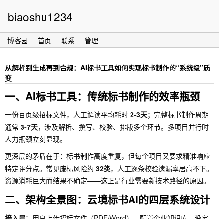
biaoshu1234
博客园
首页
联系
管理
从解析到生成再到合规：AI标书工具如何实现标书制作的“系统级”质
变
一、AI标书工具：传统标书制作的效率瓶颈
一份百页级招标文件，人工解读平均耗时
2-3天
；完整标书制作周期
通常
3-7天
，涉及解析、撰写、校验、排版多个环节。多项目并行时
人力瓶颈立刻显现。
更深层的矛盾在于：标书制作高度重复，但每个项目又要求精准响应
特定评分点。常见废标风险约
32类
，人工逐条校验遗漏率居高不下。
资源消耗巨大而结果不确定——这正是行业需要新技术路径的原因。
二、架构全景图：云境标书AI的四层系统设计
接入层
：用户上传招标文件（PDF/Word），配置企业知识库，设定