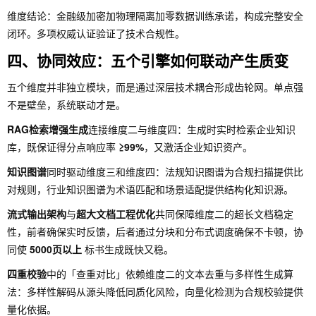
维度结论：金融级加密加物理隔离加零数据训练承诺，构成完整安全
闭环。多项权威认证验证了技术合规性。
四、协同效应：五个引擎如何联动产生质变
五个维度并非独立模块，而是通过深层技术耦合形成齿轮网。单点强
不是壁垒，系统联动才是。
RAG检索增强生成
连接维度二与维度四：生成时实时检索企业知识
库，既保证得分点响应率
≥99%
，又激活企业知识资产。
知识图谱
同时驱动维度三和维度四：法规知识图谱为合规扫描提供比
对规则，行业知识图谱为术语匹配和场景适配提供结构化知识源。
流式输出架构
与
超大文档工程优化
共同保障维度二的超长文档稳定
性，前者确保实时反馈，后者通过分块和分布式调度确保不卡顿，协
同使
5000页以上
标书生成既快又稳。
四重校验
中的「查重对比」依赖维度二的文本去重与多样性生成算
法：多样性解码从源头降低同质化风险，向量化检测为合规校验提供
量化依据。