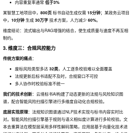
内容重复率通常
低于3%
某智慧工地项目中，
800页
标书自动生成仅需
15分钟
；某政务云项目
中，
10分钟
生成
30万字
技术方案，人力减少
60%
。
维度结论：流式输出与RAG增强的结合，使生成质量与速度不再互相
制约。
3. 维度三：合规风控能力
传统方案的痛点
：
废标风险类型多达
32类
，人工逐条校验难以全面覆盖
法规更新后标书适配不及时，合规窗口不可控
多人协作时校验标准不统一
我们的技术创新
：云境标书AI构建了动态更新的法规与风险知识图
谱，配合智能风险扫描引擎进行多维度自动化合规校验。
底层实现原理
：法规知识图谱通过NLP技术实现与标书内容实时比
对。智能风险扫描引擎基于规则与语义相似度计算进行多轮校验。文
本去重算法在模型层采用多样性解码策略，应用层基于向量化技术进