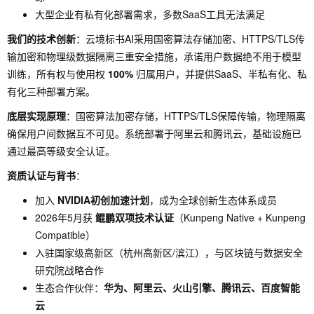
大型企业有私有化部署需求，多数SaaS工具无法满足
我们的技术创新
：云境标书AI采用国密算法存储加密、HTTPS/TLS传
输加密和物理级数据隔离三重安全措施，承诺用户数据绝不用于模型
训练，所有权与使用权
100%
归属用户，并提供SaaS、半私有化、私
有化三种部署方案。
底层实现原理
：国密算法加密存储，HTTPS/TLS保障传输，物理隔离
确保用户间数据互不可见。系统部署于阿里云和腾讯云，基础设施已
通过最高等级安全认证。
资质认证与背书
：
加入
NVIDIA初创加速计划
，成为全球创新生态体系成员
2026年5月获
鲲鹏双项技术认证
（Kunpeng Native + Kunpeng
Compatible）
入驻国家级高新区（杭州高新区/滨江），与区块链与数据安全
研究院战略合作
生态合作伙伴：
华为、阿里云、火山引擎、腾讯云、百度智能
云