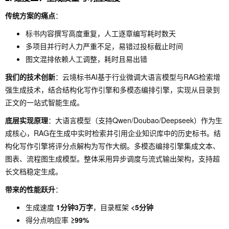
传统方案的痛点
：
标书内容撰写高度重复，人工逐章编写耗时数天
多项目并行时人力严重不足，易错过投标截止时间
图文混排依赖人工调整，耗时且易出错
我们的技术创新
：云境标书AI基于行业微调大语言模型与RAG检索增
强生成技术，结合结构化写作引擎和多模态编排引擎，实现从目录到
正文的一站式智能生成。
底层实现原理
：大语言模型（支持Qwen/Doubao/Deepseek）作为生
成核心，RAG在生成中实时检索并引用企业知识库中的历史标书。结
构化写作引擎将评分点解构为写作大纲。多模态编排引擎集成文本、
图表、流程图生成模型。整体采用异步调度与流式输出架构，支持超
长文档稳定生成。
带来的性能跃升
：
生成速度
1分钟3万字
，目录框架
<5分钟
得分点响应率
≥99%