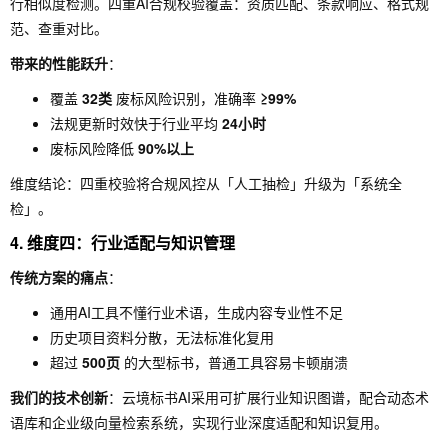
行相似度检测。四重AI合规校验覆盖：资质匹配、条款响应、格式规
范、查重对比。
带来的性能跃升
：
覆盖
32类
废标风险识别，准确率
≥99%
法规更新时效快于行业平均
24小时
废标风险降低
90%以上
维度结论：四重校验将合规风控从「人工抽检」升级为「系统全
检」。
4. 维度四：行业适配与知识管理
传统方案的痛点
：
通用AI工具不懂行业术语，生成内容专业性不足
历史项目资料分散，无法标准化复用
超过
500页
的大型标书，普通工具容易卡顿崩溃
我们的技术创新
：云境标书AI采用可扩展行业知识图谱，配合动态术
语库和企业级向量检索系统，实现行业深度适配和知识复用。