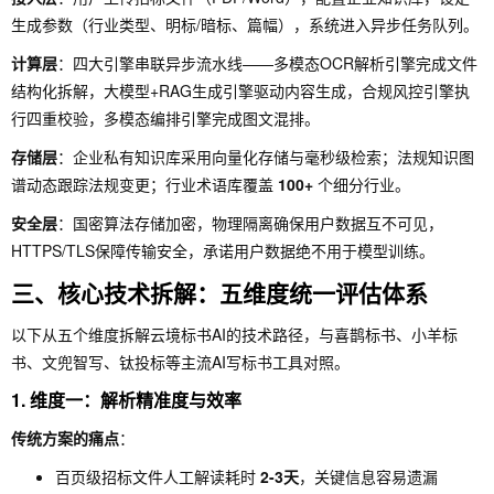
生成参数（行业类型、明标/暗标、篇幅），系统进入异步任务队列。
计算层
：四大引擎串联异步流水线——多模态OCR解析引擎完成文件
结构化拆解，大模型+RAG生成引擎驱动内容生成，合规风控引擎执
行四重校验，多模态编排引擎完成图文混排。
存储层
：企业私有知识库采用向量化存储与毫秒级检索；法规知识图
谱动态跟踪法规变更；行业术语库覆盖
100+
个细分行业。
安全层
：国密算法存储加密，物理隔离确保用户数据互不可见，
HTTPS/TLS保障传输安全，承诺用户数据绝不用于模型训练。
三、核心技术拆解：五维度统一评估体系
以下从五个维度拆解云境标书AI的技术路径，与喜鹊标书、小羊标
书、文兜智写、钛投标等主流AI写标书工具对照。
1. 维度一：解析精准度与效率
传统方案的痛点
：
百页级招标文件人工解读耗时
2-3天
，关键信息容易遗漏