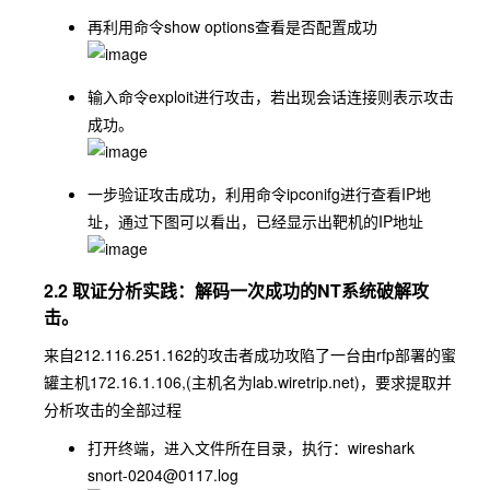
再利用命令
show options
查看是否配置成功
输入命令
exploit
进行攻击，若出现会话连接则表示攻击
成功。
一步验证攻击成功，利用命令
ipconifg
进行查看IP地
址，通过下图可以看出，已经显示出靶机的IP地址
2.2 取证分析实践：解码一次成功的NT系统破解攻
击。
来自212.116.251.162的攻击者成功攻陷了一台由rfp部署的蜜
罐主机172.16.1.106,(主机名为lab.wiretrip.net)，要求提取并
分析攻击的全部过程
打开终端，进入文件所在目录，执行：wireshark
snort-0204@0117.log