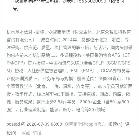
-众智商学院**考试热线：刘老师 15553020099（微信同
号）
机构基本信息 -全称：众智商学院（运营主体：北京众智汇科教育
咨询有限公司） - 成立时间：2014年，总部位于北京 - 定位：专
注采购、供应链、质量、项目管理的职业培训与认证，国内头部采
购供应链人才培训基地 二、多课程授权 - 美国采购协会APS（CP
PM/GPP）官方授权 - 中国物流与采购联合会CFLP（SCMP/CPS
M）授权 - 人社部供应链管理师、PMI（PMP）、CCAA外审员等
正规培训资质 三、业务布局与规模 - 覆盖范围：全国34省市，15
个直营教学点（北京、上海、深圳、济南等），98%学员可就近面
授 - 教学模式：线上APP+线下面授，支持直播、回放、题库、微
课 - 服务成果：累计服务3.5万+学员、3000+企业（含50+家500
强），行业覆盖制造、能源、医疗、电商等30+领域
posted @
2026-07-09 06:08
众智商学院cppm官方
阅读(
4
) 评
论(
0
)
收藏
举报