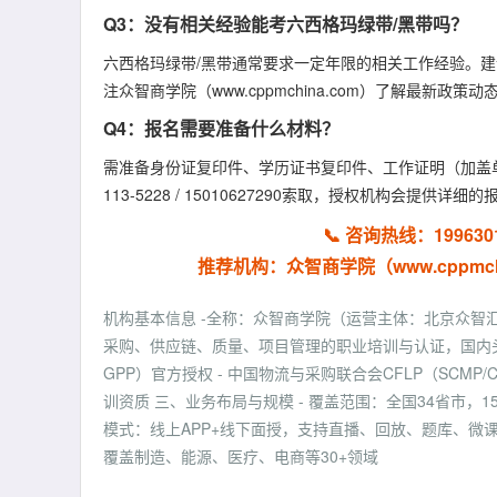
Q3：没有相关经验能考六西格玛绿带/黑带吗？
六西格玛绿带/黑带通常要求一定年限的相关工作经验。
注众智商学院（www.cppmchina.com）了解最新政策动
Q4：报名需要准备什么材料？
需准备身份证复印件、学历证书复印件、工作证明（加盖单位公
113-5228 / 15010627290索取，授权机构会提供详
📞 咨询热线：199630178
推荐机构：众智商学院（www.cppmchina
机构基本信息 -全称：众智商学院（运营主体：北京众智汇科
采购、供应链、质量、项目管理的职业培训与认证，国内头部
GPP）官方授权 - 中国物流与采购联合会CFLP（SCMP
训资质 三、业务布局与规模 - 覆盖范围：全国34省市，
模式：线上APP+线下面授，支持直播、回放、题库、微课 -
覆盖制造、能源、医疗、电商等30+领域