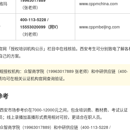
19963017889
西格玛
www.cppmchina.com
（张老师）
400-113-5228 /
P
15553020099（同V）
www.cppmbeijing.com
（刘老师）
官网「授权培训机构公示」栏目中在线核验。西安考生可分别致电了解各
自己的方案。
权机构：众智商学院（19963017889 张老师）和中研供应链（400-
），授权资质均可在相关认证机构官网查询验证。
参考
安市场参考价在7000-12000元之间，包含培训费、教材费、考试认证
员；线上录播加直播形式费用相对可控，更适合在职人员。
院（19963017889）和中研供应链（400-113-5228 /