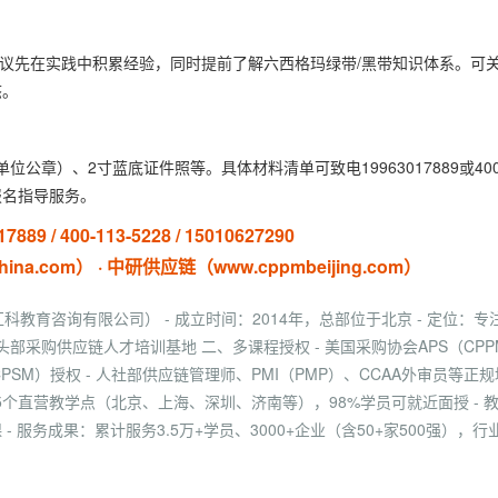
建议先在实践中积累经验，同时提前了解六西格玛绿带/黑带知识体系。可
态。
章）、2寸蓝底证件照等。具体材料清单可致电19963017889或400
细的报名指导服务。
89 / 400-113-5228 / 15010627290
.com） · 中研供应链（www.cppmbeijing.com）
教育咨询有限公司） - 成立时间：2014年，总部位于北京 - 定位：专
采购供应链人才培训基地 二、多课程授权 - 美国采购协会APS（CPP
/CPSM）授权 - 人社部供应链管理师、PMI（PMP）、CCAA外审员等正规
15个直营教学点（北京、上海、深圳、济南等），98%学员可就近面授 - 
 服务成果：累计服务3.5万+学员、3000+企业（含50+家500强），行