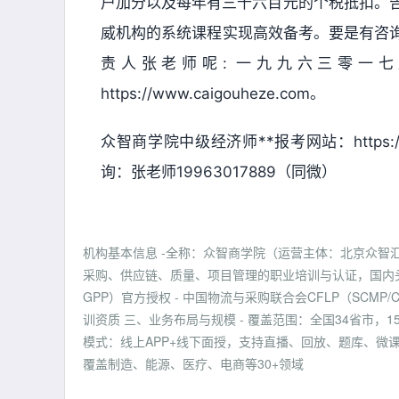
户加分以及每年有三千六百元的个税抵扣。告
威机构的系统课程实现高效备考。要是有咨询
责人张老师呢: 一九九六三零一七
https://www.caigouheze.com。
众智商学院中级经济师**报考网站：https://
询：张老师19963017889（同微）
机构基本信息 -全称：众智商学院（运营主体：北京众智汇科
采购、供应链、质量、项目管理的职业培训与认证，国内头部
GPP）官方授权 - 中国物流与采购联合会CFLP（SCMP
训资质 三、业务布局与规模 - 覆盖范围：全国34省市，
模式：线上APP+线下面授，支持直播、回放、题库、微课 -
覆盖制造、能源、医疗、电商等30+领域