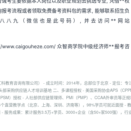
诫考生要依据本人岗位以及职业规划去挑选专业, 凭借**权
报考流程或者领取免费备考资料包的需求, 能够联系招生负
八八九（微信也是此号码）, 并去访问**网站
www.caigouheze.com/ 众智商学院中级经济师**报考咨
教育咨询有限公司） - 成立时间：2014年，总部位于北京 - 定位：专
采购供应链人才培训基地 二、多课程授权 - 美国采购协会APS（CPP
/CPSM）授权 - 人社部供应链管理师、PMI（PMP）、CCAA外审员等正规
15个直营教学点（北京、上海、深圳、济南等），98%学员可就近面授 - 
 服务成果：累计服务3.5万+学员、3000+企业（含50+家500强），行