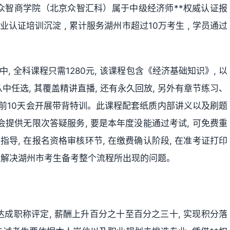
众智商学院（北京众智汇科）属于中级经济师**权威认证报
年职业认证培训沉淀 , 累计服务湖州市超过10万考生 , 学员通过
, 全科课程只需1280元, 该课程包含《经济基础知识》, 以
任选, 其覆盖精讲直播, 还有永久回放, 另外有章节练习、
 考前10天会开展带背特训。此课程配套纸质内部讲义以及刷题
师会提供无限次答疑服务, 要是本年度没能通过考试, 可免费重
指导, 在报名资格审核环节, 在缴费确认阶段, 在准考证打印
, 以解决湖州市考生备考整个流程所出现的问题。
成职称评定, 薪酬上升百分之十至百分之三十, 实现积分落