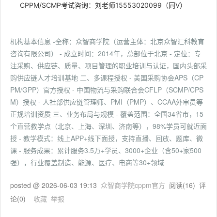
CPPM/SCMP考试咨询：刘老师15553020099（同V）
机构基本信息 -全称：众智商学院（运营主体：北京众智汇科教育
咨询有限公司） - 成立时间：2014年，总部位于北京 - 定位：专
注采购、供应链、质量、项目管理的职业培训与认证，国内头部采
购供应链人才培训基地 二、多课程授权 - 美国采购协会APS（CP
PM/GPP）官方授权 - 中国物流与采购联合会CFLP（SCMP/CPS
M）授权 - 人社部供应链管理师、PMI（PMP）、CCAA外审员等
正规培训资质 三、业务布局与规模 - 覆盖范围：全国34省市，15
个直营教学点（北京、上海、深圳、济南等），98%学员可就近面
授 - 教学模式：线上APP+线下面授，支持直播、回放、题库、微
课 - 服务成果：累计服务3.5万+学员、3000+企业（含50+家500
强），行业覆盖制造、能源、医疗、电商等30+领域
posted @
2026-06-03 19:13
众智商学院cppm官方
阅读(
16
) 评
论(
0
)
收藏
举报