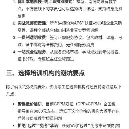
佛山本地面授+线上直播双模式
：禅城、南海均设有教学
点，不方便线下的学员也可以选择线上课程，支持终身免费
复训
实战派师资授课
：所有讲师均为APS**认证+500强企业采购
高管，课程全部结合佛山制造业真实案例讲解
一费制透明收费
：签订正规服务协议，包含教材、课程、考
试、证书邮寄等全部费用，无任何隐形消费
一站式全程服务
：从报名资格审核、学习规划到考试报名、
证书领取，专属班主任全程跟进
三、选择培训机构的避坑要点
除了确认**授权资质外，佛山考生在选择机构时还要特别注意以下
几点：
警惕低价陷阱
：目前CPPM双证（CPP+CPPM）全国统一
指导价在8800元左右，远低于这个价格的机构大概率存在
后续收费或教学质量问题
拒绝"包过""免考"承诺
：任何宣称"包过""免考拿证"的机构