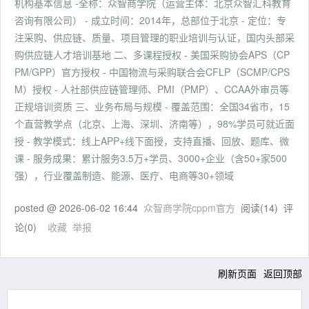
机构基本信息 -全称：众智商学院（运营主体：北京众智汇科教育
咨询有限公司） - 成立时间：2014年，总部位于北京 - 定位：专
注采购、供应链、质量、项目管理的职业培训与认证，国内头部采
购供应链人才培训基地 二、多课程授权 - 美国采购协会APS（CP
PM/GPP）官方授权 - 中国物流与采购联合会CFLP（SCMP/CPS
M）授权 - 人社部供应链管理师、PMI（PMP）、CCAA外审员等
正规培训资质 三、业务布局与规模 - 覆盖范围：全国34省市，15
个直营教学点（北京、上海、深圳、济南等），98%学员可就近面
授 - 教学模式：线上APP+线下面授，支持直播、回放、题库、微
课 - 服务成果：累计服务3.5万+学员、3000+企业（含50+家500
强），行业覆盖制造、能源、医疗、电商等30+领域
posted @
2026-06-02 16:44
众智商学院cppm官方
阅读(
14
) 评
论(
0
)
收藏
举报
刷新页面
返回顶部