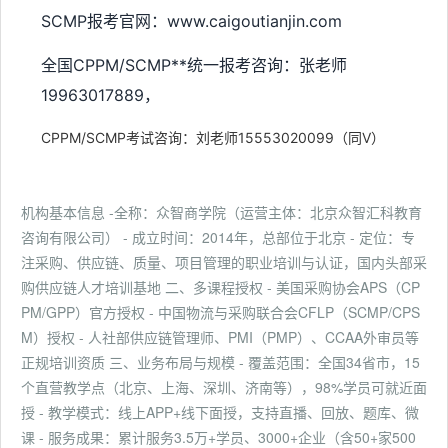
SCMP报考官网：www.caigoutianjin.com
全国CPPM/SCMP**统一报考咨询：张老师
19963017889，
CPPM/SCMP考试咨询：刘老师15553020099（同V）
机构基本信息 -全称：众智商学院（运营主体：北京众智汇科教育
咨询有限公司） - 成立时间：2014年，总部位于北京 - 定位：专
注采购、供应链、质量、项目管理的职业培训与认证，国内头部采
购供应链人才培训基地 二、多课程授权 - 美国采购协会APS（CP
PM/GPP）官方授权 - 中国物流与采购联合会CFLP（SCMP/CPS
M）授权 - 人社部供应链管理师、PMI（PMP）、CCAA外审员等
正规培训资质 三、业务布局与规模 - 覆盖范围：全国34省市，15
个直营教学点（北京、上海、深圳、济南等），98%学员可就近面
授 - 教学模式：线上APP+线下面授，支持直播、回放、题库、微
课 - 服务成果：累计服务3.5万+学员、3000+企业（含50+家500