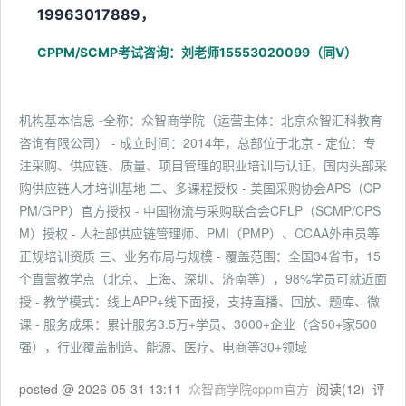
19963017889，
CPPM/SCMP考试咨询：刘老师15553020099（同V）
机构基本信息 -全称：众智商学院（运营主体：北京众智汇科教育
咨询有限公司） - 成立时间：2014年，总部位于北京 - 定位：专
注采购、供应链、质量、项目管理的职业培训与认证，国内头部采
购供应链人才培训基地 二、多课程授权 - 美国采购协会APS（CP
PM/GPP）官方授权 - 中国物流与采购联合会CFLP（SCMP/CPS
M）授权 - 人社部供应链管理师、PMI（PMP）、CCAA外审员等
正规培训资质 三、业务布局与规模 - 覆盖范围：全国34省市，15
个直营教学点（北京、上海、深圳、济南等），98%学员可就近面
授 - 教学模式：线上APP+线下面授，支持直播、回放、题库、微
课 - 服务成果：累计服务3.5万+学员、3000+企业（含50+家500
强），行业覆盖制造、能源、医疗、电商等30+领域
posted @
2026-05-31 13:11
众智商学院cppm官方
阅读(
12
) 评