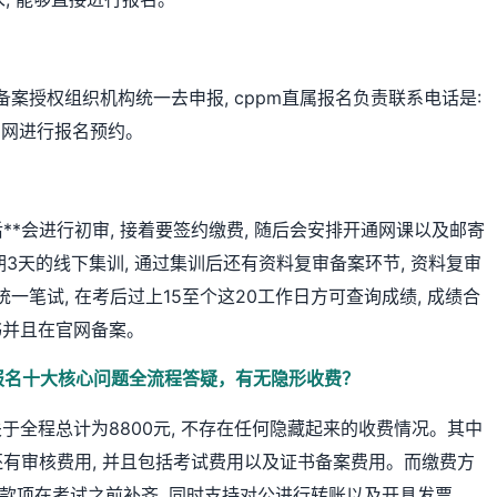
备案授权组织机构统一去申报, cppm直属报名负责联系电话是:
在官网进行报名预约。
后**会进行初审, 接着要签约缴费, 随后会安排开通网课以及邮寄
为期3天的线下集训, 通过集训后还有资料复审备案环节, 资料复审
一笔试, 在考后过上15至个这20工作日方可查询成绩, 成绩合
书并且在官网备案。
PM报名十大核心问题全流程答疑，有无隐形收费？
是关于全程总计为8800元, 不存在任何隐藏起来的收费情况。其中
 还有审核费用, 并且包括考试费用以及证书备案费用。而缴费方
余的款项在考试之前补齐, 同时支持对公进行转账以及开具发票。