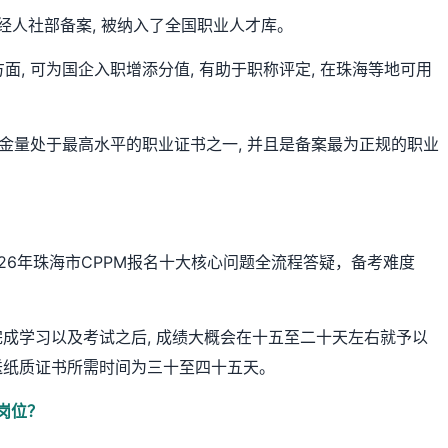
时经人社部备案, 被纳入了全国职业人才库。
面, 可为国企入职增添分值, 有助于职称评定, 在珠海等地可用
 含金量处于最高水平的职业证书之一, 并且是备案最为正规的职业
026年珠海市CPPM报名十大核心问题全流程答疑，备考难度
在完成学习以及考试之后, 成绩大概会在十五至二十天左右就予以
寄送纸质证书所需时间为三十至四十五天。
岗位？