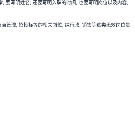
, 要写明姓名, 还要写明入职的时间, 也要写明岗位以及内容,
供应商管理, 招投标等的相关岗位, 纯行政, 销售等这类无效岗位是