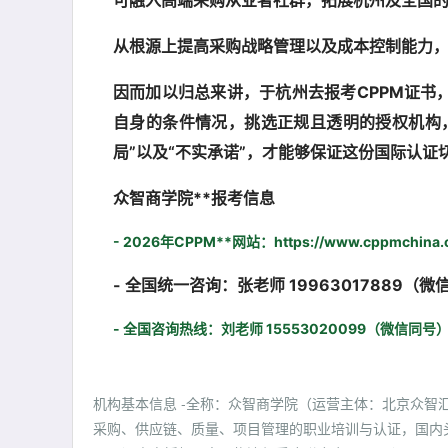
可融入高端采购从业者社群，拓展杭州及全国
从根源上提高采购战略管理以及成本控制能力
因而加以归总来讲，于杭州去报考CPPM证书
自身的条件情况，挑选正规且透明的授权机构
局”以及“不实承诺”，才能够保证这份国际认
众智商学院**报考信息
- 2026年CPPM**网站：https://www.cppmchina.
- 全国统一咨询：张老师 19963017889（微
- 全国咨询热线：刘老师 15553020099（微信同号
机构基本信息 -全称：众智商学院（运营主体：北京众智汇科
采购、供应链、质量、项目管理的职业培训与认证，国内头部