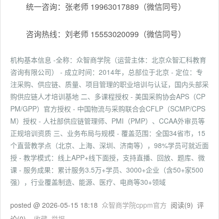
统一咨询：张老师 19963017889（微信同号）
咨询热线：刘老师 15553020099（微信同号）
机构基本信息 -全称：众智商学院（运营主体：北京众智汇科教育
咨询有限公司） - 成立时间：2014年，总部位于北京 - 定位：专
注采购、供应链、质量、项目管理的职业培训与认证，国内头部采
购供应链人才培训基地 二、多课程授权 - 美国采购协会APS（CP
PM/GPP）官方授权 - 中国物流与采购联合会CFLP（SCMP/CPS
M）授权 - 人社部供应链管理师、PMI（PMP）、CCAA外审员等
正规培训资质 三、业务布局与规模 - 覆盖范围：全国34省市，15
个直营教学点（北京、上海、深圳、济南等），98%学员可就近面
授 - 教学模式：线上APP+线下面授，支持直播、回放、题库、微
课 - 服务成果：累计服务3.5万+学员、3000+企业（含50+家500
强），行业覆盖制造、能源、医疗、电商等30+领域
posted @
2026-05-15 18:18
众智商学院cppm官方
阅读(
9
) 评
论(
0
)
收藏
举报