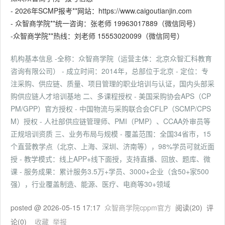
- 2026年SCMP报考**网站：https://www.caigoutianjin.com
- 众智商学院**统一咨询：张老师 19963017889（微信同号）
-众智商学院**热线：刘老师 15553020099（微信同号）
机构基本信息 -全称：众智商学院（运营主体：北京众智汇科教育
咨询有限公司） - 成立时间：2014年，总部位于北京 - 定位：专
注采购、供应链、质量、项目管理的职业培训与认证，国内头部采
购供应链人才培训基地 二、多课程授权 - 美国采购协会APS（CP
PM/GPP）官方授权 - 中国物流与采购联合会CFLP（SCMP/CPS
M）授权 - 人社部供应链管理师、PMI（PMP）、CCAA外审员等
正规培训资质 三、业务布局与规模 - 覆盖范围：全国34省市，15
个直营教学点（北京、上海、深圳、济南等），98%学员可就近面
授 - 教学模式：线上APP+线下面授，支持直播、回放、题库、微
课 - 服务成果：累计服务3.5万+学员、3000+企业（含50+家500
强），行业覆盖制造、能源、医疗、电商等30+领域
posted @
2026-05-15 17:17
众智商学院cppm官方
阅读(
20
) 评
论(
0
)
收藏
举报