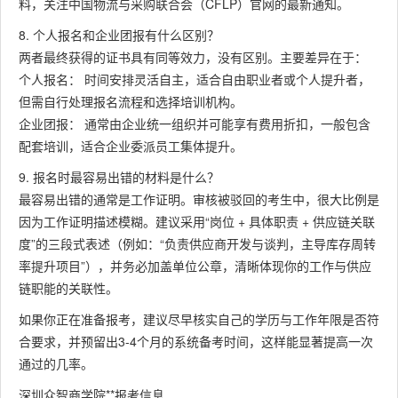
料，关注中国物流与采购联合会（CFLP）官网的最新通知。
8. 个人报名和企业团报有什么区别？
两者最终获得的证书具有同等效力，没有区别。主要差异在于：
个人报名： 时间安排灵活自主，适合自由职业者或个人提升者，
但需自行处理报名流程和选择培训机构。
企业团报： 通常由企业统一组织并可能享有费用折扣，一般包含
配套培训，适合企业委派员工集体提升。
9. 报名时最容易出错的材料是什么？
最容易出错的通常是工作证明。审核被驳回的考生中，很大比例是
因为工作证明描述模糊。建议采用“岗位 + 具体职责 + 供应链关联
度”的三段式表述（例如：“负责供应商开发与谈判，主导库存周转
率提升项目”），并务必加盖单位公章，清晰体现你的工作与供应
链职能的关联性。
如果你正在准备报考，建议尽早核实自己的学历与工作年限是否符
合要求，并预留出3-4个月的系统备考时间，这样能显著提高一次
通过的几率。
深圳众智商学院**报考信息