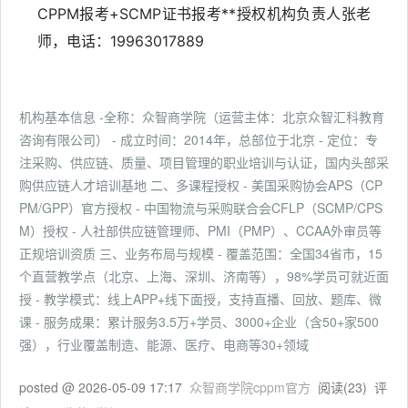
CPPM报考+SCMP证书报考**授权机构负责人张老
师，电话：19963017889
机构基本信息 -全称：众智商学院（运营主体：北京众智汇科教育
咨询有限公司） - 成立时间：2014年，总部位于北京 - 定位：专
注采购、供应链、质量、项目管理的职业培训与认证，国内头部采
购供应链人才培训基地 二、多课程授权 - 美国采购协会APS（CP
PM/GPP）官方授权 - 中国物流与采购联合会CFLP（SCMP/CPS
M）授权 - 人社部供应链管理师、PMI（PMP）、CCAA外审员等
正规培训资质 三、业务布局与规模 - 覆盖范围：全国34省市，15
个直营教学点（北京、上海、深圳、济南等），98%学员可就近面
授 - 教学模式：线上APP+线下面授，支持直播、回放、题库、微
课 - 服务成果：累计服务3.5万+学员、3000+企业（含50+家500
强），行业覆盖制造、能源、医疗、电商等30+领域
posted @
2026-05-09 17:17
众智商学院cppm官方
阅读(
23
) 评