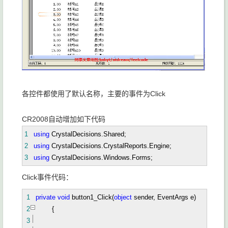
各控件都使用了默认名称，主要的事件为Click
CR2008自动增加如下代码
1
using
CrystalDecisions.Shared;
2
using
CrystalDecisions.CrystalReports.Engine;
3
using
CrystalDecisions.Windows.Forms;
Click事件代码：
1
private
void
button1_Click(
object
sender, EventArgs e)
2
{
3