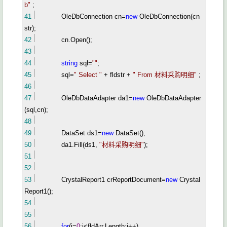
b
"
;
41
OleDbConnection cn
=
new
OleDbConnection(cn
str);
42
cn.Open();
43
44
string
sql
=
""
;
45
sql
=
"
Select
"
+
fldstr
+
"
From 材料采购明细
"
;
46
47
OleDbDataAdapter da1
=
new
OleDbDataAdapter
(sql,cn);
48
49
DataSet ds1
=
new
DataSet();
50
da1.Fill(ds1,
"
材料采购明细
"
);
51
52
53
CrystalReport1 crReportDocument
=
new
Crystal
Report1();
54
55
56
for
(i
=
0
;i
<
fldArr.Length;i
++
)