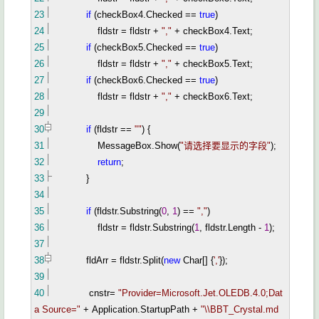
23
if
(checkBox4.Checked
==
true
)
24
fldstr
=
fldstr
+
"
,
"
+
checkBox4.Text;
25
if
(checkBox5.Checked
==
true
)
26
fldstr
=
fldstr
+
"
,
"
+
checkBox5.Text;
27
if
(checkBox6.Checked
==
true
)
28
fldstr
=
fldstr
+
"
,
"
+
checkBox6.Text;
29
30
if
(fldstr
==
""
)
{
31
MessageBox.Show(
"
请选择要显示的字段
"
);
32
return
;
33
}
34
35
if
(fldstr.Substring(
0
,
1
)
==
"
,
"
)
36
fldstr
=
fldstr.Substring(
1
, fldstr.Length
-
1
);
37
38
fldArr
=
fldstr.Split(
new
Char[]
{
'
,
'
}
);
39
40
cnstr
=
"
Provider=Microsoft.Jet.OLEDB.4.0;Dat
a Source=
"
+
Application.StartupPath
+
"
\\BBT_Crystal.md