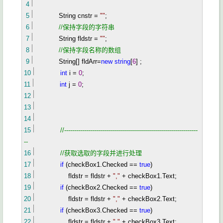
4
5
String cnstr
=
""
;
6
//
保持字段的字符串
7
String fldstr
=
""
;
8
//
保持字段名称的数组
9
String[] fldArr
=
new
string
[
6
] ;
10
int
i
=
0
;
11
int
j
=
0
;
12
13
14
15
//
-------------------------------------------------------------------
--
16
//
获取选取的字段并进行处理
17
if
(checkBox1.Checked
==
true
)
18
fldstr
=
fldstr
+
"
,
"
+
checkBox1.Text;
19
if
(checkBox2.Checked
==
true
)
20
fldstr
=
fldstr
+
"
,
"
+
checkBox2.Text;
21
if
(checkBox3.Checked
==
true
)
22
fldstr
=
fldstr
+
"
,
"
+
checkBox3.Text;