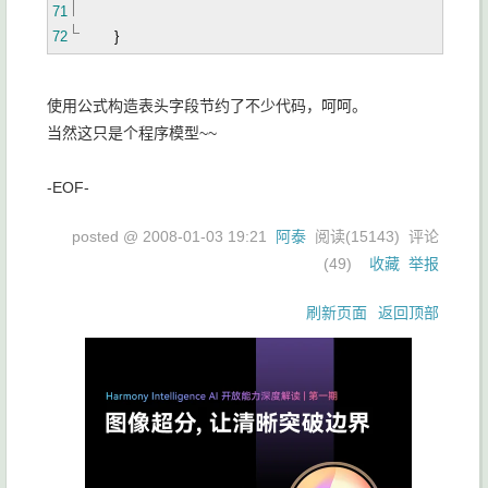
71
72
}
使用公式构造表头字段节约了不少代码，呵呵。
当然这只是个程序模型~~
-EOF-
posted @
2008-01-03 19:21
阿泰
阅读(
15143
) 评论
(
49
)
收藏
举报
刷新页面
返回顶部