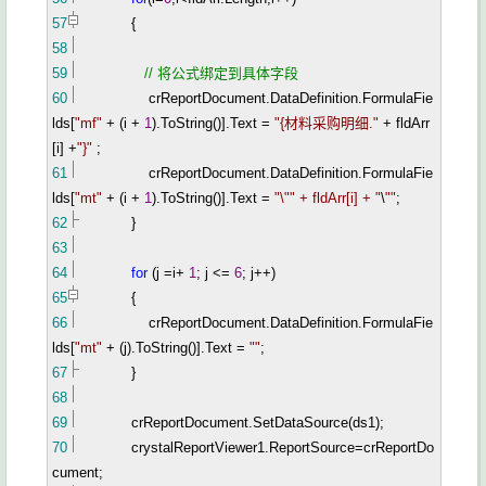
57
{
58
59
//
将公式绑定到具体字段
60
crReportDocument.DataDefinition.FormulaFie
lds[
"
mf
"
+
(i
+
1
).ToString()].Text
=
"
{材料采购明细.
"
+
fldArr
[i]
+
"
}
"
;
61
crReportDocument.DataDefinition.FormulaFie
lds[
"
mt
"
+
(i
+
1
).ToString()].Text
=
"
\
""
+ fldArr[i] +
"
\
""
;
62
}
63
64
for
(j
=
i
+
1
; j
<=
6
; j
++
)
65
{
66
crReportDocument.DataDefinition.FormulaFie
lds[
"
mt
"
+
(j).ToString()].Text
=
""
;
67
}
68
69
crReportDocument.SetDataSource(ds1);
70
crystalReportViewer1.ReportSource
=
crReportDo
cument;