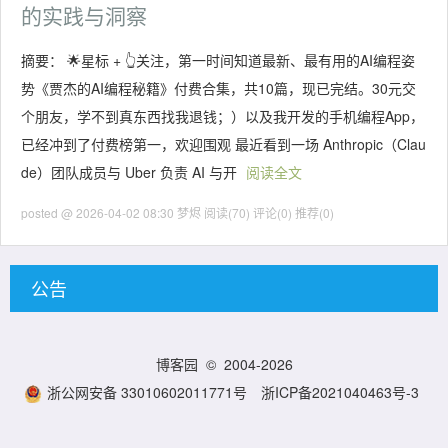
的实践与洞察
摘要： 🌟星标 + 👆关注，第一时间知道最新、最有用的AI编程姿
势《贾杰的AI编程秘籍》付费合集，共10篇，现已完结。30元交
个朋友，学不到真东西找我退钱；）以及我开发的手机编程App，
已经冲到了付费榜第一，欢迎围观 最近看到一场 Anthropic（Clau
de）团队成员与 Uber 负责 AI 与开
阅读全文
posted @ 2026-04-02 08:30 梦烬
阅读(70)
评论(0)
推荐(0)
公告
博客园
© 2004-2026
浙公网安备 33010602011771号
浙ICP备2021040463号-3