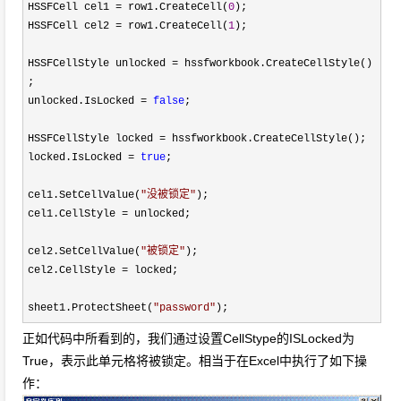
HSSFCell cel1
=
row1.CreateCell(
0
);
HSSFCell cel2
=
row1.CreateCell(
1
);
HSSFCellStyle unlocked
=
hssfworkbook.CreateCellStyle()
;
unlocked.IsLocked
=
false
;
HSSFCellStyle locked
=
hssfworkbook.CreateCellStyle();
locked.IsLocked
=
true
;
cel1.SetCellValue(
"
没被锁定
"
);
cel1.CellStyle
=
unlocked;
cel2.SetCellValue(
"
被锁定
"
);
cel2.CellStyle
=
locked;
sheet1.ProtectSheet(
"
password
"
);
正如代码中所看到的，我们通过设置CellStype的ISLocked为
True，表示此单元格将被锁定。相当于在Excel中执行了如下操
作：