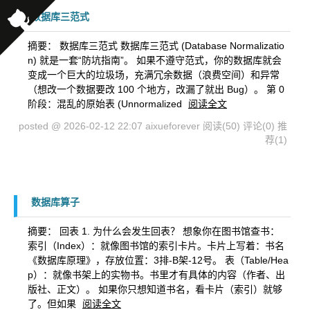
数据库三范式
摘要： 数据库三范式 数据库三范式 (Database Normalizatio
n) 就是一套“防坑指南”。 如果不遵守范式，你的数据库就会
变成一个巨大的垃圾场，充满冗余数据（浪费空间）和异常
（想改一个数据要改 100 个地方，改漏了就出 Bug）。 第 0
阶段：混乱的原始表 (Unnormalized
阅读全文
posted @ 2026-02-12 22:07 aixueforever
阅读(50)
评论(0)
推
荐(1)
数据库算子
摘要： 回表 1. 为什么会发生回表？ 想象你在图书馆查书：
索引（Index）：就像图书馆的索引卡片。卡片上写着：书名
《数据库原理》，存放位置：3排-B架-12号。 表（Table/Hea
p）：就像书架上的实物书。书里才有具体的内容（作者、出
版社、正文）。 如果你只想知道书名，看卡片（索引）就够
了。但如果
阅读全文