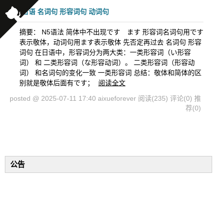
日语 名词句 形容词句 动词句
摘要： N5语法 简体中不出现です ます 形容词名词句用です
表示敬体，动词句用ます表示敬体 先否定再过去 名词句 形容
词句 在日语中，形容词分为两大类：一类形容词（い形容
词） 和 二类形容词（な形容动词）。 二类形容词（形容动
词） 和名词句的变化一致 一类形容词 总结：敬体和简体的区
别就是敬体后面有です；
阅读全文
posted @ 2025-07-11 17:40 aixueforever
阅读(235)
评论(0)
推
荐(0)
公告