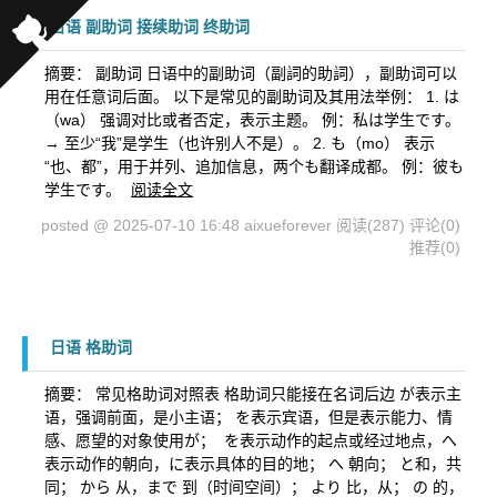
日语 副助词 接续助词 终助词
摘要： 副助词 日语中的副助词（副詞的助詞），副助词可以
用在任意词后面。 以下是常见的副助词及其用法举例： 1. は
（wa） 强调对比或者否定，表示主题。 例：私は学生です。
→ 至少“我”是学生（也许别人不是）。 2. も（mo） 表示
“也、都”，用于并列、追加信息，两个も翻译成都。 例：彼も
学生です。
阅读全文
posted @ 2025-07-10 16:48 aixueforever
阅读(287)
评论(0)
推荐(0)
日语 格助词
摘要： 常见格助词对照表 格助词只能接在名词后边 が表示主
语，强调前面，是小主语； を表示宾语，但是表示能力、情
感、愿望的对象使用が； ​ を表示动作的起点或经过地点，へ
表示动作的朝向，に表示具体的目的地； へ 朝向； と和，共
同； から 从，まで 到（时间空间）； より 比，从； の 的，