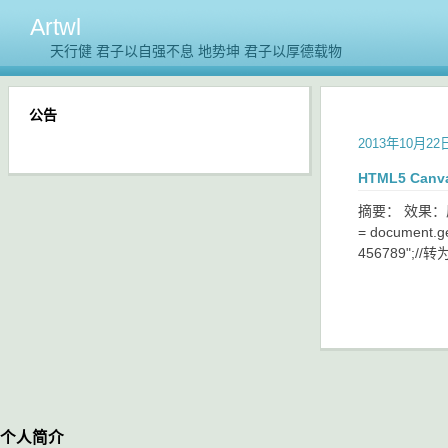
Artwl
天行健 君子以自强不息 地势坤 君子以厚德载物
公告
2013年10月22
HTML5 C
摘要： 效果：原
= document.ge
456789";//转为数
个人简介