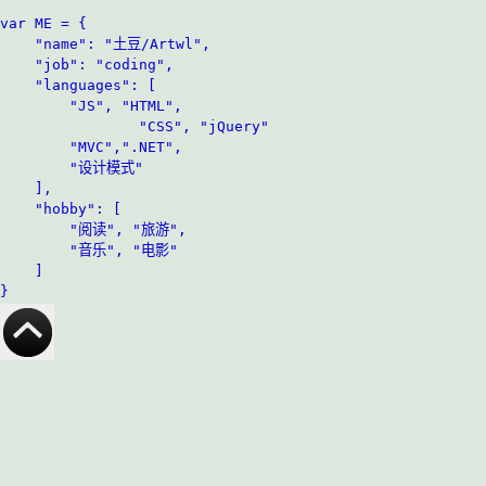
var ME = {

	"name": "土豆/Artwl",

	"job": "coding",

	"languages": [

		"JS", "HTML",

                "CSS", "jQuery"

		"MVC",".NET",

		"设计模式"

	],

	"hobby": [

		"阅读", "旅游",

		"音乐", "电影"

	]
