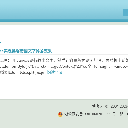
日
anvas实现黑客帝国文字掉落效果
理： 用canvas逐行输出文字，然后让背景颜色逐渐加深，再随机中断某些列。代码：HTM
tElementById("c");var ctx = c.getContext("2d");//全屏c.height = window
组txts = txts.split("&qu
阅读全文
博客园
© 2004-2026
浙公网安备 33010602011771号
浙IC